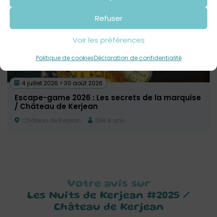
Refuser
Voir les préférences
Politique de cookies
Déclaration de confidentialité
4 juillet 2026 > 30 août 2026
Escape-game 2026 : Les secrets de la marquise
/ Château de Kerjean
Château de Kerjean
Dès 8 ans
Votre avis sur
Les Nuits de Kerjean #2025 /
Château de Kerjean