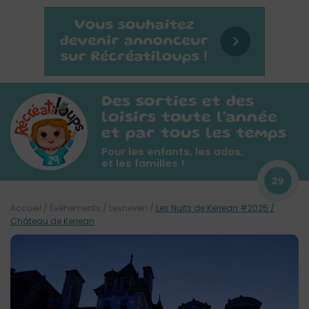
Des sorties et des
loisirs toute l'année
et par tous les temps
Pour les enfants, les ados,
et les familles !
29
Accueil
/
Évènements
/
Lesneven
/
Les Nuits de Kerjean #2025 /
Château de Kerjean