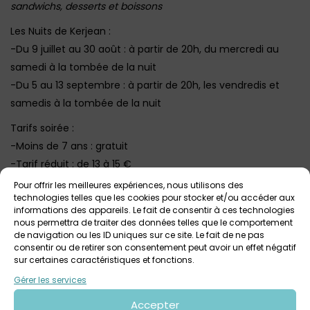
sandwichs, desserts et boissons
Les Nuits de Kerjean :
-Du 9 juillet au 30 août : à partir de 20h, du mercredi au
samedi à la tombée de la nuit
-Du 5 au 13 septembre : à partir de 20h, les vendredis et
samedis à la tombée de la nuit
Tarifs soirée :
-Moins de 7 ans : gratuit
-Tarif réduit : de 13 à 15 €
-Plein tarif : 19 €
Pour offrir les meilleures expériences, nous utilisons des
technologies telles que les cookies pour stocker et/ou accéder aux
-Tarif famille : 40 €
informations des appareils. Le fait de consentir à ces technologies
nous permettra de traiter des données telles que le comportement
⇒
Billetterie et infos ICI
de navigation ou les ID uniques sur ce site. Le fait de ne pas
consentir ou de retirer son consentement peut avoir un effet négatif
⇒
On a testé Les Nuits de Kerjean, édition 2024
sur certaines caractéristiques et fonctions.
Gérer les services
Voir tout
Autres événements
à venir
Accepter