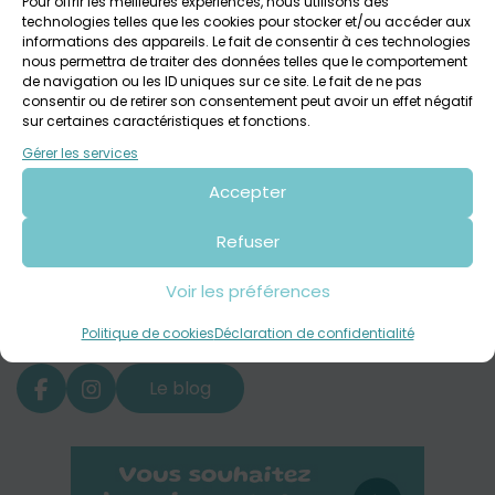
Pour offrir les meilleures expériences, nous utilisons des
technologies telles que les cookies pour stocker et/ou accéder aux
Inscription
informations des appareils. Le fait de consentir à ces technologies
à la newsletter
nous permettra de traiter des données telles que le comportement
de navigation ou les ID uniques sur ce site. Le fait de ne pas
consentir ou de retirer son consentement peut avoir un effet négatif
M'inscrire
sur certaines caractéristiques et fonctions.
Gérer les services
Accepter
Refuser
J'ai lu et j'accepte notre
politique de confidentialité
Voir les préférences
Suivez nos
Politique de cookies
Déclaration de confidentialité
actualités sur
Le blog