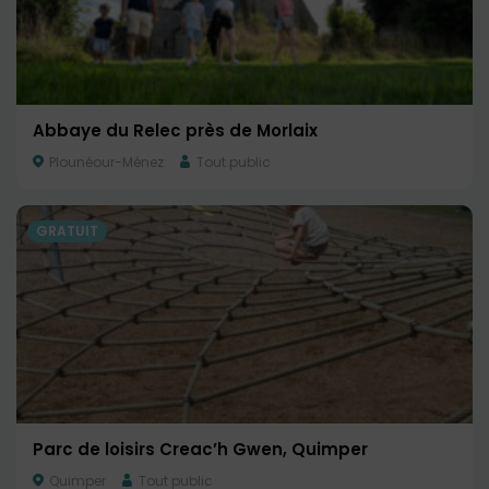
Abbaye du Relec près de Morlaix
Plounéour-Ménez
Tout public
GRATUIT
Parc de loisirs Creac’h Gwen, Quimper
Quimper
Tout public