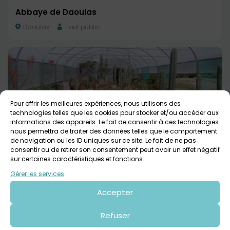
Abbaye de Daoulas
Daoulas
Tout public
Pour offrir les meilleures expériences, nous utilisons des
technologies telles que les cookies pour stocker et/ou accéder aux
informations des appareils. Le fait de consentir à ces technologies
nous permettra de traiter des données telles que le comportement
de navigation ou les ID uniques sur ce site. Le fait de ne pas
consentir ou de retirer son consentement peut avoir un effet négatif
sur certaines caractéristiques et fonctions.
Jardin Exotique & Botanique de Roscoff
Gérer les services
Roscoff
Tout public
Accepter
Refuser