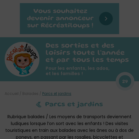
Des sorties et des
loisirs toute l'année
et par tous les temps
Pour les enfants, les ados,
et les familles !
29
Accueil
/
Balades
/
Parcs et jardins
Parcs et jardins
Rubrique balades / Les moyens de transports deviennent
ludiques lorsque l’on sort avec les enfants ! Des visites
touristiques en train aux balades avec les ânes ou à dos de
poneys, en passant par les rosalies, bicyclettes et