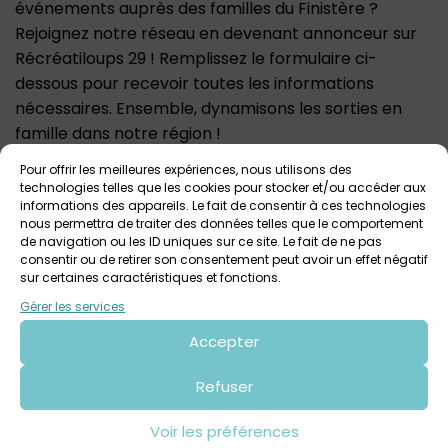
événements auprès des familles du Finistère ?
Rejoignez notre réseau en devenant annonceur sur
Récréatiloups 29 ! Remplissez le formulaire ci-
dessous pour recevoir toutes les informations
nécessaires. Ensemble, dynamisons les sorties en
famille dans notre région !
Prénom et nom*
Pour offrir les meilleures expériences, nous utilisons des
technologies telles que les cookies pour stocker et/ou accéder aux
informations des appareils. Le fait de consentir à ces technologies
nous permettra de traiter des données telles que le comportement
de navigation ou les ID uniques sur ce site. Le fait de ne pas
Adresse e-mail*
consentir ou de retirer son consentement peut avoir un effet négatif
sur certaines caractéristiques et fonctions.
Gérer les services
Objet*
Accepter
Refuser
Message
Voir les préférences