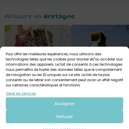
Ailleurs en
Bretagne
Pour offrir les meilleures expériences, nous utilisons des
technologies telles que les cookies pour stocker et/ou accéder aux
informations des appareils. Le fait de consentir à ces technologies
nous permettra de traiter des données telles que le comportement
Lilaxel – Ateliers Couture
de navigation ou les ID uniques sur ce site. Le fait de ne pas
Aquapark – BZH Wake 
consentir ou de retirer son consentement peut avoir un effet négatif
Ploemeur
Dès 6 ans
sur certaines caractéristiques et fonctions.
Dolo
Dès 7 ans
Gérer les services
Accepter
Inscription
Refuser
à la newsletter