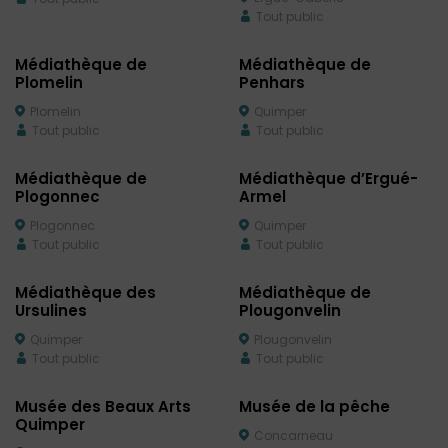
Tout public
Médiathèque de
Médiathèque de
Plomelin
Penhars
Plomelin
Quimper
Tout public
Tout public
Médiathèque de
Médiathèque d’Ergué-
Plogonnec
Armel
Plogonnec
Quimper
Tout public
Tout public
Médiathèque des
Médiathèque de
Ursulines
Plougonvelin
Quimper
Plougonvelin
Tout public
Tout public
Musée des Beaux Arts
Musée de la pêche
Quimper
Concarneau