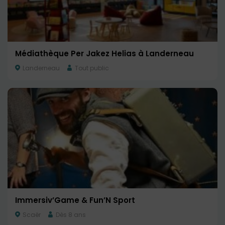
Médiathèque Per Jakez Helias à Landerneau
Landerneau
Tout public
Immersiv’Game & Fun’N Sport
Scaër
Dès 8 ans