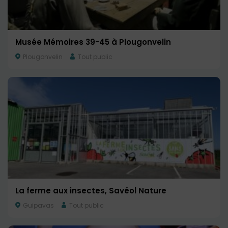
Musée Mémoires 39-45 à Plougonvelin
Plougonvelin
Tout public
La ferme aux insectes, Savéol Nature
Guipavas
Tout public