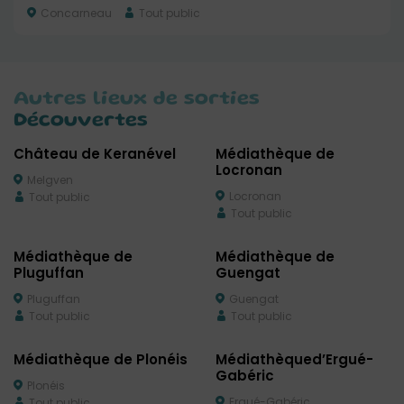
Concarneau
Tout public
Autres lieux de sorties
Découvertes
Château de Keranével
Médiathèque de
Locronan
Melgven
Locronan
Tout public
Tout public
Médiathèque de
Médiathèque de
Pluguffan
Guengat
Pluguffan
Guengat
Tout public
Tout public
Médiathèque de Plonéis
Médiathèqued’Ergué-
Gabéric
Plonéis
Ergué-Gabéric
Tout public