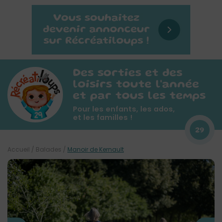
Des sorties et des
loisirs toute l'année
et par tous les temps
Pour les enfants, les ados,
et les familles !
29
Accueil
/
Balades
/
Manoir de Kernault