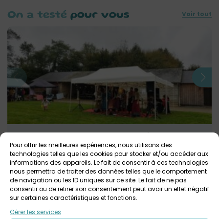
Voir tout
On a testé
pour vous
Rendez-vous d’automne au Manoir de Kernault
– On a testé
Pour offrir les meilleures expériences, nous utilisons des
technologies telles que les cookies pour stocker et/ou accéder aux
informations des appareils. Le fait de consentir à ces technologies
nous permettra de traiter des données telles que le comportement
de navigation ou les ID uniques sur ce site. Le fait de ne pas
Notre
avis
consentir ou de retirer son consentement peut avoir un effet négatif
sur certaines caractéristiques et fonctions.
J’aime bien aller au Manoir de Kernault
parce que c’est une exposition où on
Gérer les services