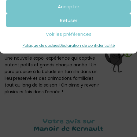
s’ennuie pas. On peut toucher, on peut
Accepter
jouer. Et en plus le parc est grand, c’est bien
pour courir, et même pour faire du vélo
Refuser
!
Mister K. 7 ans
Voir les préférences
Politique de cookies
Déclaration de confidentialité
Les p'tits loups
ont testé
Une nouvelle expo-expérience qui captive
autant petits et grands chaque année ! Un
parc propice à la balade en famille dans un
lieu préservé et des animations familiales
tout au long de la saison ! On aime y revenir
plusieurs fois dans l’année !
Votre avis sur
Manoir de Kernault