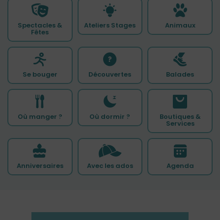
Spectacles &
Ateliers Stages
Animaux
Fêtes
Se bouger
Découvertes
Balades
Où manger ?
Où dormir ?
Boutiques &
Services
Anniversaires
Avec les ados
Agenda