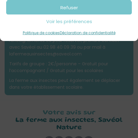
Refuser
L'info des pros
La ferme aux insectes
est accessible aux groupes sur
Voir les préférences
réservation (écoles, centres de loisirs, IME…). Visites
Politique de cookies
Déclaration de confidentialité
adaptées à l’âge des enfants. Pour plus de
renseignements ou pour réserver, prendre contact
avec Savéol au 02 98 40 09 39 ou par mail à
lafermeauxinsectes@saveol.com
Tarifs de groupe : 2€/personne – Gratuit pour
l’accompagnant / Gratuit pour les scolaires
La ferme aux insectes peut également se déplacer
dans votre établissement scolaire.
Votre avis sur
La ferme aux insectes, Savéol
Nature