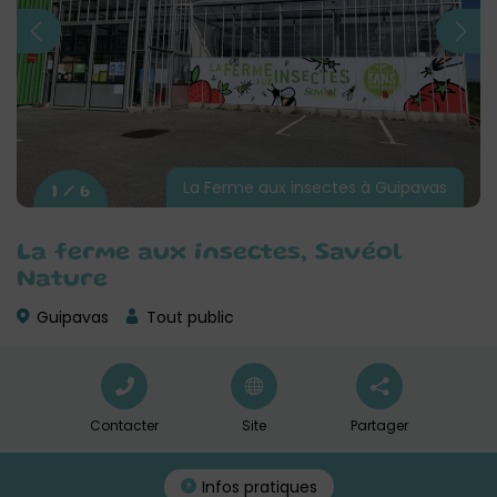
La Ferme aux insectes à Guipavas
1 / 6
La ferme aux insectes, Savéol
Nature
Guipavas
Tout public
Contacter
Site
Partager
Infos pratiques