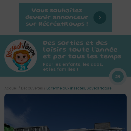
Des sorties et des
loisirs toute l'année
et par tous les temps
Pour les enfants, les ados,
et les familles !
29
Accueil
/
Découvertes
/
La ferme aux insectes, Savéol Nature