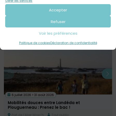
Gérer les services
Accepter
Autre sortie incontournable sur le Pays des Abers :
Légende
de trains, le musée animé du train miniature
Refuser
Voir les préférences
Voir tout
Évènements
à venir
Politique de cookies
Déclaration de confidentialité
6 juillet 2026 > 31 août 2026
Mobilités douces entre Landéda et
Plouguerneau : Prenez le bac !
Port de l’Aber Wrac’h
Tout public