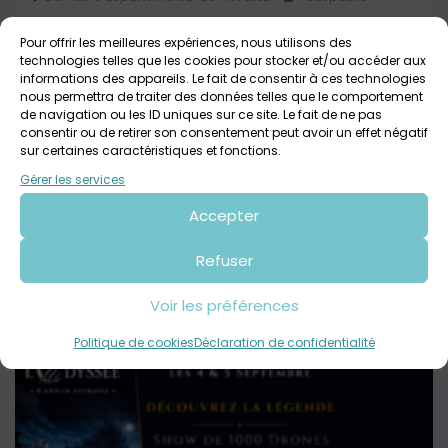
Pour offrir les meilleures expériences, nous utilisons des
technologies telles que les cookies pour stocker et/ou accéder aux
informations des appareils. Le fait de consentir à ces technologies
nous permettra de traiter des données telles que le comportement
de navigation ou les ID uniques sur ce site. Le fait de ne pas
consentir ou de retirer son consentement peut avoir un effet négatif
sur certaines caractéristiques et fonctions.
Gérer les services
Accepter
24 août 2026 > 30 août 2026
Refuser
Des visites flash au Domaine de Trévarez / Tout
public
Voir les préférences
Domaine départemental de Trévarez
Tout public
Politique de cookies
Déclaration de confidentialité