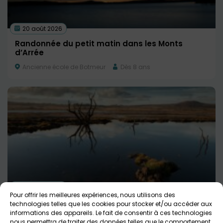
20 août 2026
Randonnée du petit matin dans les Monts
d’Arrée
Ancienne école de Botmeur
Dès 8 ans
20 août 2026
Pour offrir les meilleures expériences, nous utilisons des
Randonnée Aux Portes des Ombres
technologies telles que les cookies pour stocker et/ou accéder aux
informations des appareils. Le fait de consentir à ces technologies
Ferme des artisans
Dès 8 ans
nous permettra de traiter des données telles que le comportement