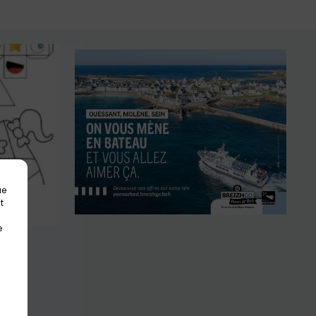
ue
t
e