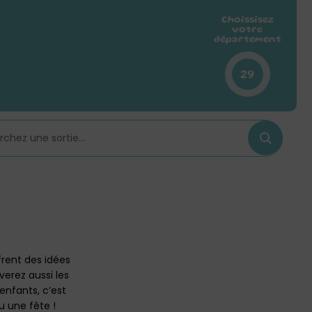
Choissisez
votre
département
29
frent des idées
verez aussi les
 enfants, c’est
u une fête !