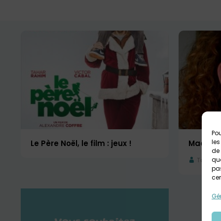
Pou
les
Le Père Noël, le film : jeux !
Maquilla
de 
que
Tout pub
pas
cer
Gér