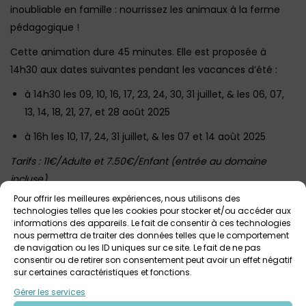
inoubliable en famille : nourrissez les animaux à la ferme
pédagogique !
Cette animation dure 45 minutes. Elle est proposée à
14h30 aux dates suivantes pendant les vacances d’été :
à 14h30 les 09, 10, 16, 17, 23, 24, 30, 31 juillet, & les 06, 07,
13, 14, 18, 21, 27, et 28 août 2025
à 16h les 10, 17, 24, 31 juillet, & les 07 et 14 août 2025
Tarifs : 11€/Adulte et 7.50€/Enfant (entrée au domaine
incluse)
Tout public, accessibilité PMR
Pour offrir les meilleures expériences, nous utilisons des
technologies telles que les cookies pour stocker et/ou accéder aux
Sur inscription au 02 98 68 81 71 ou à
informations des appareils. Le fait de consentir à ces technologies
domaine.menez.meur@pnr-armorique.fr
nous permettra de traiter des données telles que le comportement
de navigation ou les ID uniques sur ce site. Le fait de ne pas
consentir ou de retirer son consentement peut avoir un effet négatif
sur certaines caractéristiques et fonctions.
Votre avis sur
Gérer les services