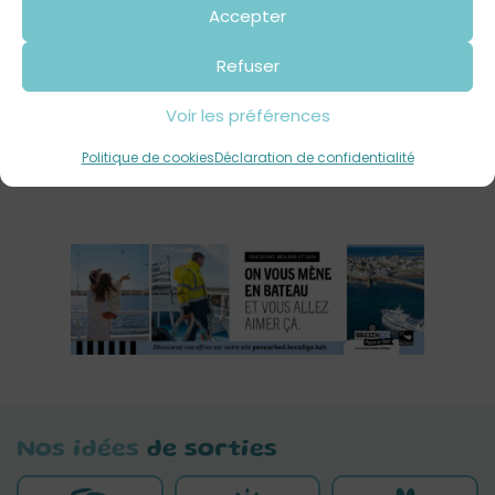
Apprentis fermiers au Domaine de
Accepter
Menez Meur
Refuser
Voir les préférences
Politique de cookies
Déclaration de confidentialité
Nos idées
de sorties