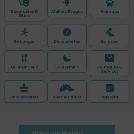
Spectacles &
Ateliers Stages
Animaux
Fêtes
Se bouger
Découvertes
Balades
Où manger ?
Où dormir ?
Boutiques &
Services
Anniversaires
Avec les ados
Agenda