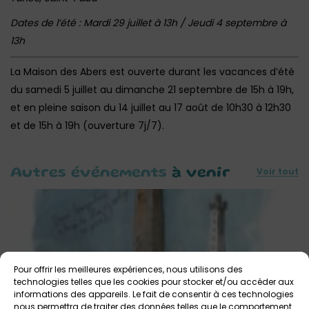
Dates de l’été : Mardi 29 juillet à 13h / Jeudi 4 septembre à
13h
La Maison des Abers est ouverte durant les vacances d’été
du samedi 5 juillet au dimanche 21 septembre de 15h à 19h,
et en pleine saison du 14 juillet au 17 août de 10h30 à 12h30
et de 15h à 19h (ouverture 7j/7).
Voir tout
Autres événements
à venir
Pour offrir les meilleures expériences, nous utilisons des
technologies telles que les cookies pour stocker et/ou accéder aux
informations des appareils. Le fait de consentir à ces technologies
nous permettra de traiter des données telles que le comportement