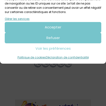
de navigation ou les ID uniques sur ce site. Le fait de ne pas
4 juillet 2026 > 20 septembre 2026
consentir ou de retirer son consentement peut avoir un effet négatif
sur certaines caractéristiques et fonctions.
Exposition : « Une Bretagne par les contours » de
Yann Lesacher à la Maison des Abers
Gérer les services
Maison des Abers
Tout public
Accepter
Refuser
Votre avis sur
Voir les préférences
Atelier peintures végétales
Politique de cookies
Déclaration de confidentialité