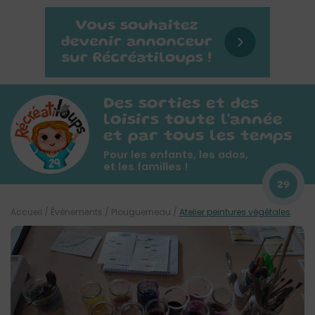
Des sorties et des
loisirs toute l'année
et par tous les temps
Pour les enfants, les ados,
et les familles !
29
Accueil
/
Évènements
/
Plouguerneau
/
Atelier peintures végétales