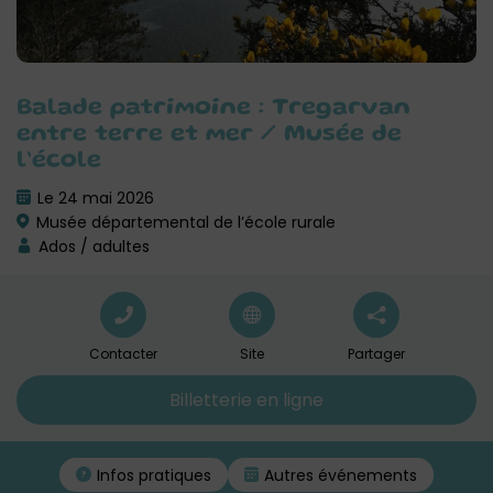
Balade patrimoine : Tregarvan
entre terre et mer / Musée de
l’école
Le 24 mai 2026
Musée départemental de l’école rurale
Ados / adultes
Contacter
Site
Partager
Billetterie en ligne
Infos pratiques
Autres événements