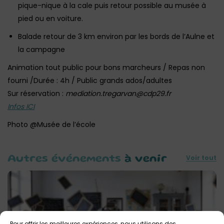
pique-nique à la cale puis retour possible au musée à
pied ou en voiture.
Balade retour de 3 km environ par les bords de l’Aulne et
la campagne
Animation tout public pour bons marcheurs / Repas non
fourni /Durée : 4h / Public grands ados/adultes
Sur réservation :
mediation.tregarvan@cdp29.fr
Infos ICI
Photo @Musée de l’école
Voir tout
Autres événements
à venir
Pour offrir les meilleures expériences, nous utilisons des