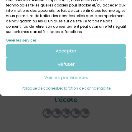
technologies telles que les cookies pour stocker et/ou accéder aux
informations des appareils. Le fait de consentir à ces technologies
nous permettra de traiter des données telles que le comportement
de navigation ou les ID uniques sur ce site. Le fait de ne pas
consentir ou de retirer son consentement peut avoir un effet négatif
6 août 2026
sur certaines caractéristiques et fonctions.
Visite-atelier : La journée de l’écolier / Musée de
Gérer les services
l’école
Accepter
Musée départemental de l’école rurale
Dès 6 ans
Refuser
Voir les préférences
Votre avis sur
Balade patrimoine : Tregarvan
Politique de cookies
Déclaration de confidentialité
entre terre et mer / Musée de
l’école