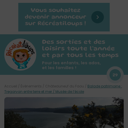
Des sorties et des
loisirs toute l'année
et par tous les temps
Pour les enfants, les ados,
et les familles !
29
Accueil
/
Évènements
/
Châteauneuf du Faou
/
Balade patrimoine :
Tregarvan entre terre et mer / Musée de l’école