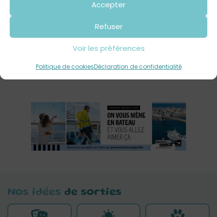
Accepter
Meur
Refuser
Voir les préférences
Politique de cookies
Déclaration de confidentialité
Nos idées
de sorties