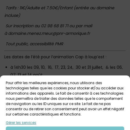
Tarifs : 11€/Adulte et 7.50€/Enfant (entrée au domaine
incluse)
Sur inscription au 02 98 68 81 71 ou par mail
à domaine.menez.meur@pnr-armorique.fr
Tout public, accessibilité PMR
Les dates de l’été pour l’animation Cap à loup’est :
à 14h30 les 09, 10, 16, 17, 23, 24, 30 et 31 juillet, & les 06,
07, 13 et 14 août
Pour offrir les meilleures expériences, nous utilisons des
à 16h les 10, 17, 24, 31 juillet, & les 07, 14, 18, 21, 27 et 28
technologies telles que les cookies pour stocker et/ou accéder aux
août
informations des appareils. Le fait de consentir à ces technologies
nous permettra de traiter des données telles que le comportement
de navigation ou les ID uniques sur ce site. Le fait de ne pas
consentir ou de retirer son consentement peut avoir un effet négatif
sur certaines caractéristiques et fonctions.
Votre avis sur
Gérer les services
Cap à loup’est / Domaine de Menez