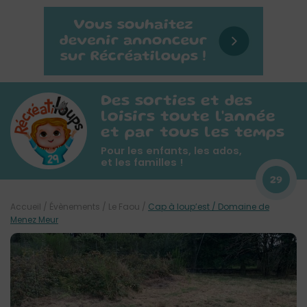
Des sorties et des
loisirs toute l'année
et par tous les temps
Pour les enfants, les ados,
et les familles !
29
Accueil
/
Évènements
/
Le Faou
/
Cap à loup’est / Domaine de
Menez Meur