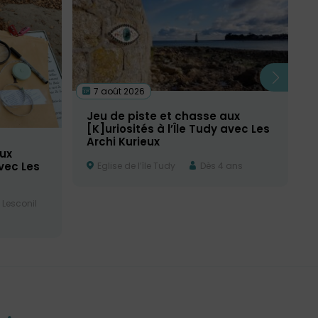
7 août 2026
Jeu de piste et chasse aux
[K]uriosités à l’Île Tudy avec Les
Archi Kurieux
ux
avec Les
Eglise de l’île Tudy
Dès 4 ans
 Lesconil