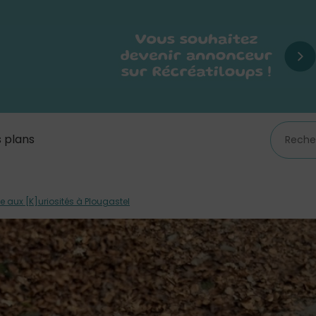
 plans
 aux [K]uriosités à Plougastel