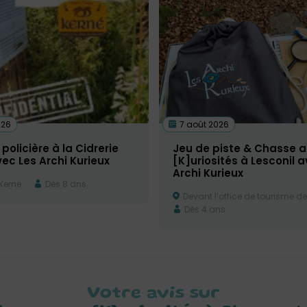
026
7 août 2026
policière à la Cidrerie
Jeu de piste & Chasse a
ec Les Archi Kurieux
[K]uriosités à Lesconil 
Archi Kurieux
 Kerné
Dès 8 ans
Devant l’office de tourisme de
Dès 4 ans
Votre avis sur