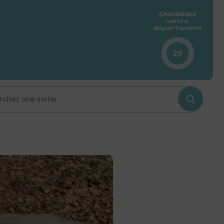
Choissisez
votre
département
29