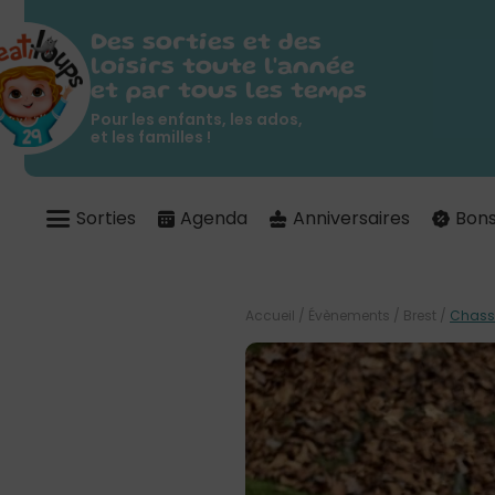
Des sorties et des
loisirs toute l'année
et par tous les temps
Pour les enfants, les ados,
et les familles !
Sorties
Agenda
Anniversaires
Bons
Accueil
/
Évènements
/
Brest
/
Chasse