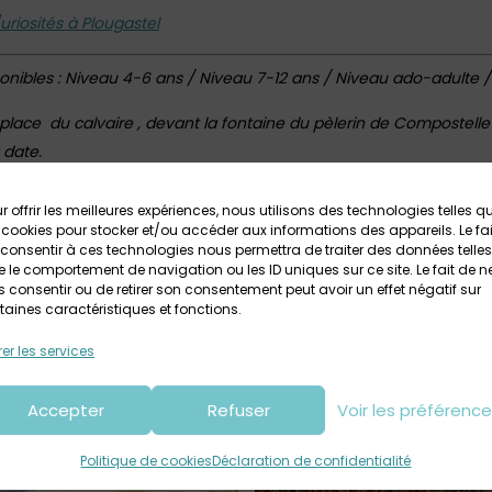
uriosités à Plougastel
sponibles : Niveau 4-6 ans / Niveau 7-12 ans / Niveau ado-adulte /
lace du calvaire , devant la fontaine du pèlerin de Compostelle
 date.
ersonnes – Gratuit pour les moins de 4 ans (activité peu adaptée).
de règlement sur place)
r offrir les meilleures expériences, nous utilisons des technologies telles q
 cookies pour stocker et/ou accéder aux informations des appareils. Le fai
consentir à ces technologies nous permettra de traiter des données telles
 le comportement de navigation ou les ID uniques sur ce site. Le fait de n
 consentir ou de retirer son consentement peut avoir un effet négatif sur
Retrouvez ICI toutes les infos sur
Les Archi Kurieux
taines caractéristiques et fonctions.
ctue en autonomie dans plusieurs villes du Finistère.
er les services
Accepter
Refuser
Voir les préférenc
Politique de cookies
Déclaration de confidentialité