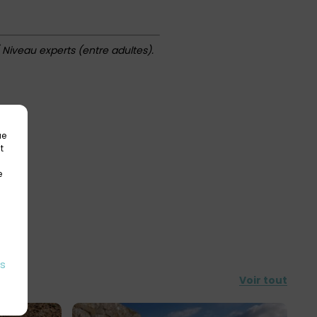
 Niveau experts (entre adultes).
ue
t
e
es
Voir tout