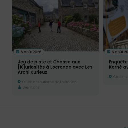
6 août 2026
6 août 2
Jeu de piste et Chasse aux
Enquête 
[K]uriosités à Locronan avec Les
Kerné av
Archi Kurieux
Cidrerie
Office de tourisme de Locronan
Dès 4 ans