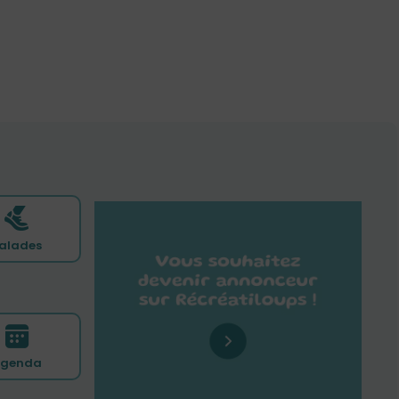
alades
genda