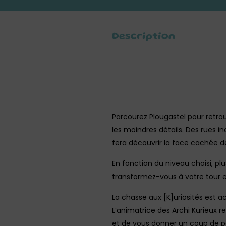
Description
Parcourez Plougastel pour retrou
les moindres détails. Des rues in
fera découvrir la face cachée de 
En fonction du niveau choisi, pl
transformez-vous à votre tour e
La chasse aux [K]uriosités est ac
L’animatrice des Archi Kurieux re
et de vous donner un coup de po