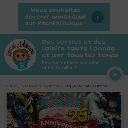
Des sorties et des
loisirs toute l'année
et par tous les temps
Pour les enfants, les ados,
et les familles !
29
Accueil
/
Évènements
/
Quimper
/
Cirque de Noël à Quimper