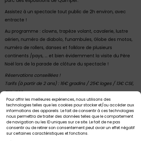
parc des expositions de Quimper.
Assistez à un spectacle tout public de 2h environ, avec
entracte !
Au programme : clowns, trapèze volant, cavalerie, lustre
aérien, numéro de diabolo, funambules, Globe des motos,
numéro de rollers, danses et folklore de plusieurs
continents /pays, … et bien évidemment la visite du Père
Noël lors de la parade de clôture du spectacle !
Réservations conseillées !
Tarifs (à partir de 2 ans) : 16€ gradins / 25€ loges / 13€ CSE,
groupes
Horaires : voir galerie photo ci-dessus
Pour offrir les meilleures expériences, nous utilisons des
technologies telles que les cookies pour stocker et/ou accéder aux
Infos et billetterie en ligne ICI
informations des appareils. Le fait de consentir à ces technologies
nous permettra de traiter des données telles que le comportement
de navigation ou les ID uniques sur ce site. Le fait de ne pas
consentir ou de retirer son consentement peut avoir un effet négatif
sur certaines caractéristiques et fonctions.