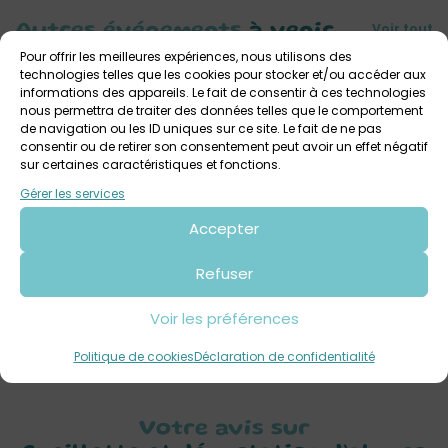
Voir tout
Autres événements
à venir
Pour offrir les meilleures expériences, nous utilisons des
technologies telles que les cookies pour stocker et/ou accéder aux
informations des appareils. Le fait de consentir à ces technologies
nous permettra de traiter des données telles que le comportement
de navigation ou les ID uniques sur ce site. Le fait de ne pas
consentir ou de retirer son consentement peut avoir un effet négatif
sur certaines caractéristiques et fonctions.
Gérer les services
Accepter
4 juillet 2026 > 20 septembre 2026
Refuser
Exposition : « Une Bretagne par les contours » de
Yann Lesacher à la Maison des Abers
Voir les préférences
Maison des Abers
Tout public
Politique de cookies
Déclaration de confidentialité
Votre avis sur