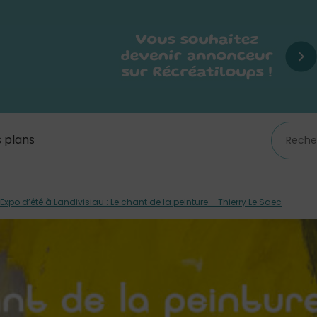
 plans
Expo d’été à Landivisiau : Le chant de la peinture – Thierry Le Saec