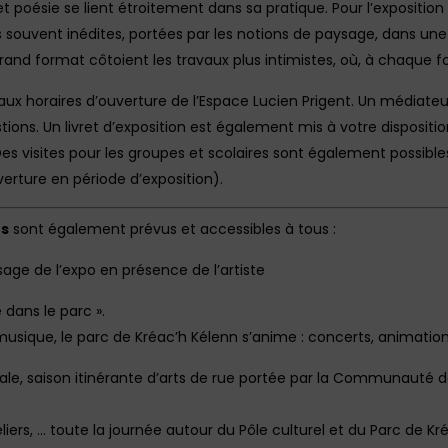
 poésie se lient étroitement dans sa pratique. Pour l’exposition d’
souvent inédites, portées par les notions de paysage, dans une 
rand format côtoient les travaux plus intimistes, où, à chaque fo
aux horaires d’ouverture de l’Espace Lucien Prigent. Un médiate
tions. Un livret d’exposition est également mis à votre disposition 
Des visites pour les groupes et scolaires sont également possible
verture en période d’exposition).
ns
sont également prévus et accessibles à tous :
sage de l’expo en présence de l’artiste
 dans le parc ».
musique, le parc de Kréac’h Kélenn s’anime : concerts, animations,
stivale, saison itinérante d’arts de rue portée par la Communau
liers, … toute la journée autour du Pôle culturel et du Parc de Kr