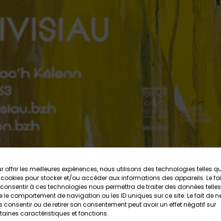
r offrir les meilleures expériences, nous utilisons des technologies telles q
 cookies pour stocker et/ou accéder aux informations des appareils. Le fai
ivisiau : Le chant de la peinture
consentir à ces technologies nous permettra de traiter des données telles
 le comportement de navigation ou les ID uniques sur ce site. Le fait de n
Espace Lucien Prigent
Tout public
Gratuit
 consentir ou de retirer son consentement peut avoir un effet négatif sur
taines caractéristiques et fonctions.