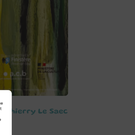
ue
t
 – Thierry Le Saec
e