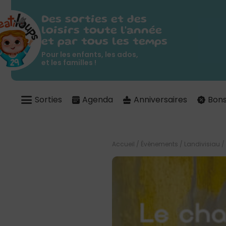
Des sorties et des
loisirs toute l'année
et par tous les temps
Pour les enfants, les ados,
et les familles !
Sorties
Agenda
Anniversaires
Bons
Accueil
/
Évènements
/
Landivisiau
/