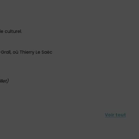
e culturel.
r-Grall, où Thierry Le Saëc
llet)
Voir tout