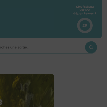
Choissisez
votre
département
29