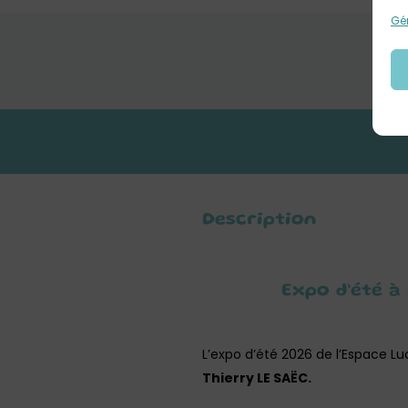
Gér
Description
Expo d’été à 
L’expo d’été 2026 de l’Espace Luc
Thierry LE SAËC.