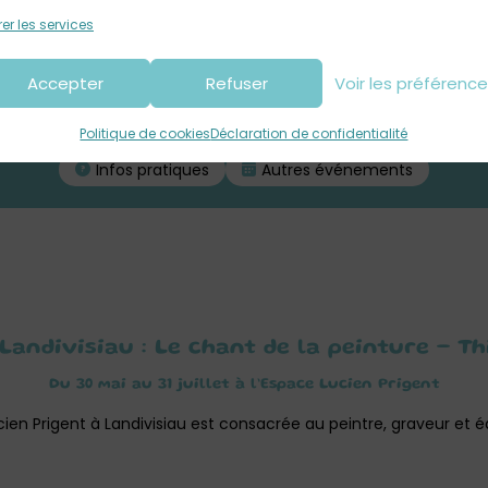
er les services
Accepter
Refuser
Voir les préférenc
Contacter
Site
Partager
Politique de cookies
Déclaration de confidentialité
Infos pratiques
Autres événements
Landivisiau : Le chant de la peinture – T
Du 30 mai au 31 juillet à l’Espace Lucien Prigent
ien Prigent à Landivisiau est consacrée au peintre, graveur et édi