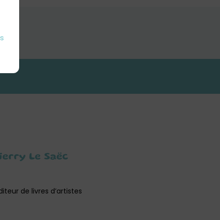
es
hierry Le Saëc
teur de livres d’artistes