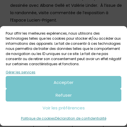
dessinée avec Albane Gellé et Valérie Linder. À l’issue de
la randonnée, visite commentée de l’exposition à
l’Espace Lucien-Prigent.
Gratuit. Sur réservation.
Pour offrir les meilleures expériences, nous utilisons des
Vendredi 12 décembre à 9h30 : dans le cadre de la
technologies telles que les cookies pour stocker et/ou accéder aux
informations des appareils. Le fait de consentir à ces technologies
journée professionnelle « Mots croisés », visite
nous permettra de traiter des données telles que le comportement
commentée de l’exposition.
de navigation ou les ID uniques sur ce site. Le fait de ne pas
consentir ou de retirer son consentement peut avoir un effet négatif
Gratuit. Sur réservation.
sur certaines caractéristiques et fonctions.
Samedi 13 décembre toute la journée :
Marché de la
Gérer les services
poésie
à la Bibliothèque Xavier-Grall. Poètes,
Accepter
illustrateurs, éditeurs, libraires (dédicaces / ateliers),
réunis autour de la poésie contemporaine.
Refuser
Entrée libre.
Voir les préférences
Dimanche 14 décembre à 11h :
lecture dessinée
avec
Albane Gellé et Valérie Linder. Leur livre commun Pouvoir
Politique de cookies
Déclaration de confidentialité
rêver ainsi que des poèmes surprises seront le prétexte