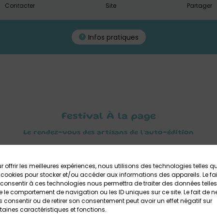
Contacter
Site
Partager
Infos pratiques
Festival À la page
Le rendez-vous des artisans de l’auto-édition
 le samedi 7 mars 2026 au centre culturel Le Roudour à Saint
première édition d’un festival dédié à l’auto-édition, le
Festival 
r offrir les meilleures expériences, nous utilisons des technologies telles q
 cookies pour stocker et/ou accéder aux informations des appareils. Le fai
familial vous permettra de rencontrer de nombreux auteurs auto
consentir à ces technologies nous permettra de traiter des données telles
 le comportement de navigation ou les ID uniques sur ce site. Le fait de n
e d’échanger avec des correcteurs, des illustrateurs, … Vous déco
 consentir ou de retirer son consentement peut avoir un effet négatif sur
rmes et logiciels d’écriture, marketing du livre, Bêta lecteurs, coac
taines caractéristiques et fonctions.