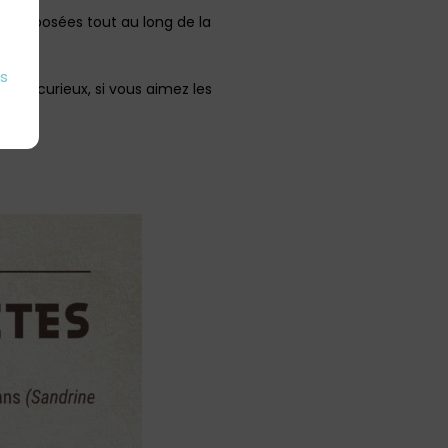
t proposées tout au long de la
es
 êtes curieux, si vous aimez les