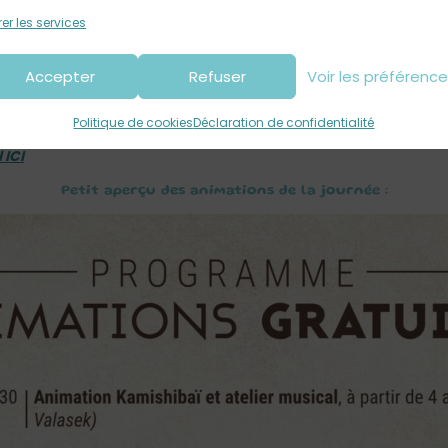
endus et des
animations pour les enfants
et les adultes seron
er les services
Accepter
Refuser
Voir les préférenc
re un livre (ou vos ados), si vous êtes en cours d’écriture, si vous
ous !
Politique de cookies
Déclaration de confidentialité
 ICI
Petit aperçu des animations de la journée :