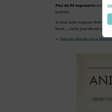
Plus de 80 exposants
sont att
Gér
journée.
Si vous avez toujours rêvé d’écri
livres, … cette journée est pour v
⇒
Tous les détails sur le festival