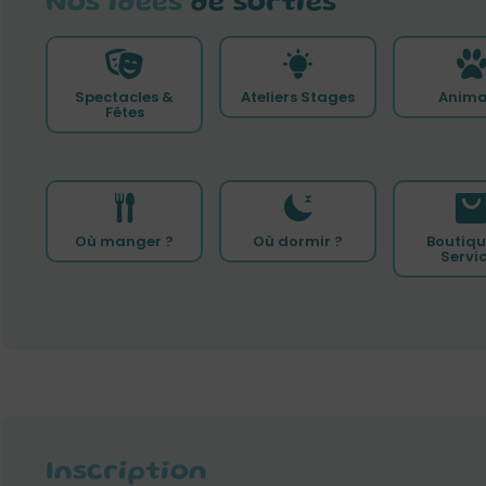
Nos idées
de sorties
Spectacles &
Ateliers Stages
Anima
Fêtes
Où manger ?
Où dormir ?
Boutiqu
Servi
Inscription