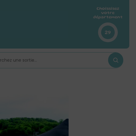
Choissisez
votre
département
29