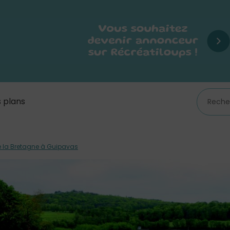
 plans
e la Bretagne à Guipavas