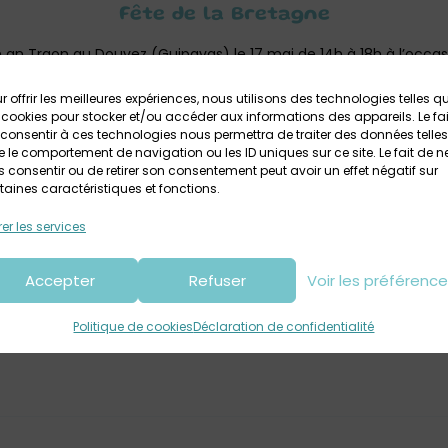
Fête de la Bretagne
 an Traon au Douvez (Guipavas) le 17 mai de 14h à 18h à l’occas
et animations pour petits et grands !
r offrir les meilleures expériences, nous utilisons des technologies telles q
 cookies pour stocker et/ou accéder aux informations des appareils. Le fai
consentir à ces technologies nous permettra de traiter des données telles
 le comportement de navigation ou les ID uniques sur ce site. Le fait de n
 consentir ou de retirer son consentement peut avoir un effet négatif sur
taines caractéristiques et fonctions.
er les services
Votre avis sur
Fête de la Bretagne à Guipavas
Accepter
Refuser
Voir les préférenc
Politique de cookies
Déclaration de confidentialité