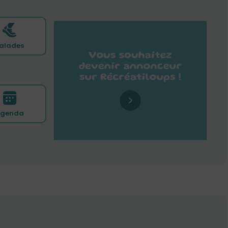
alades
genda