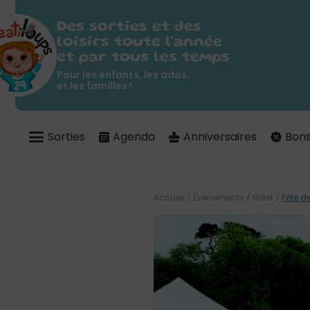
Des sorties et des
loisirs toute l'année
et par tous les temps
Pour les enfants, les ados,
et les familles !
Sorties
Agenda
Anniversaires
Bons
Accueil
/
Évènements
/
Brest
/
Fête d