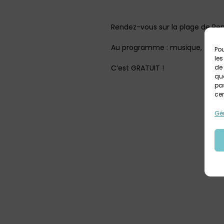
Rendez-vous sur la plage de Pen
Au programme : musique, danse 
Pou
les
C’est GRATUIT !
de 
que
pas
cer
Gér