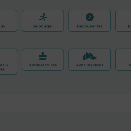
ux
Se bouger
Découvertes
B
es &
Anniversaires
Avec les ados
A
ces