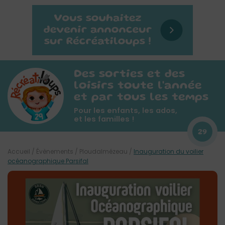
Des sorties et des
loisirs toute l'année
et par tous les temps
Pour les enfants, les ados,
et les familles !
29
Accueil
/
Évènements
/
Ploudalmézeau
/
Inauguration du voilier
océanographique Parsifal