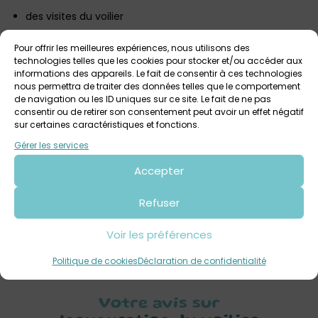
des visites du voilier
des stands d’associations environnementales locales
Pour offrir les meilleures expériences, nous utilisons des
technologies telles que les cookies pour stocker et/ou accéder aux
des happenings artistiques (Bagad de Porspoder,
informations des appareils. Le fait de consentir à ces technologies
exposition photo, artiste peintre Florence Dufier Gréco,
nous permettra de traiter des données telles que le comportement
de navigation ou les ID uniques sur ce site. Le fait de ne pas
lectures, Ar(t)icoche, …)
consentir ou de retirer son consentement peut avoir un effet négatif
sur certaines caractéristiques et fonctions.
un concert de Paulo, Brin D’Zinc, à 21h
Gérer les services
Restauration sur place (crêpes et boissons)
Accepter
Entrée libre
Venez nombreux découvrir Parsifal et plonger dans l’univers
Refuser
fascinant de la recherche scientifique à la voile, au cœur
Voir les préférences
du Pays d’Iroise!
Politique de cookies
Déclaration de confidentialité
Votre avis sur