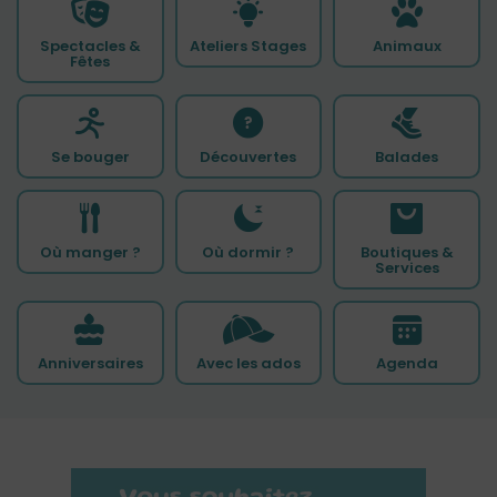
Spectacles &
Ateliers Stages
Animaux
Fêtes
Se bouger
Découvertes
Balades
Où manger ?
Où dormir ?
Boutiques &
Services
Anniversaires
Avec les ados
Agenda