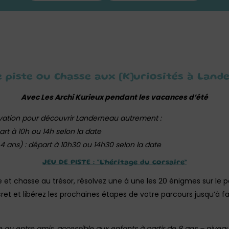
e piste ou Chasse aux [K]uriosités à Land
Avec Les Archi Kurieux pendant les vacances d’été
rvation pour découvrir Landerneau autrement :
art à 10h ou 14h selon la date
4 ans) : départ à 10h30 ou 14h30 selon la date
JEU DE PISTE : “L’héritage du corsaire”
et chasse au trésor, résolvez une à une les 20 énigmes sur le pa
et et libérez les prochaines étapes de votre parcours jusqu’à fa
le ou entre amis, accessible aux enfants à partir de 8 ans – nive