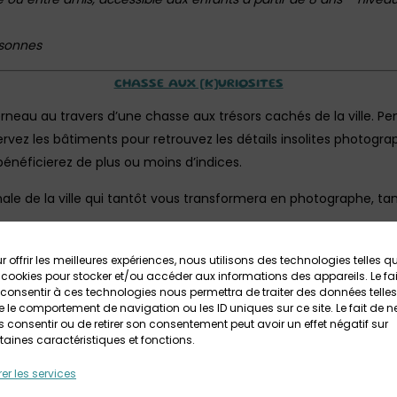
rsonnes
CHASSE AUX [K]URIOSITES
neau au travers d’une chasse aux trésors cachés de la ville. Pe
observez les bâtiments pour retrouvez les détails insolites photogr
bénéficierez de plus ou moins d’indices.
ale de la ville qui tantôt vous transformera en photographe, ta
sonnes
r offrir les meilleures expériences, nous utilisons des technologies telles q
 cookies pour stocker et/ou accéder aux informations des appareils. Le fai
consentir à ces technologies nous permettra de traiter des données telles
ée moyenne : 1h30 à 2h
 le comportement de navigation ou les ID uniques sur ce site. Le fait de n
 consentir ou de retirer son consentement peut avoir un effet négatif sur
taines caractéristiques et fonctions.
de règlement sur place)
e Gaulle
er les services