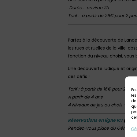
Durée : environ 2h
Tarif : à partir de 26€ pour 2 pe
Partez à la découverte de Lander
les rues et ruelles de la ville, 
fonction du niveau choisi, vous 
Une découverte ludique et origin
des défis !
Tarif : à partir de 16€ pour 2 per
Pou
les
A partir de 4 ans
de 
4 Niveaux de jeu au choix – Dur
que
pas
cer
Réservations en ligne ICI
(pas 
Rendez-vous place du Général d
Gér