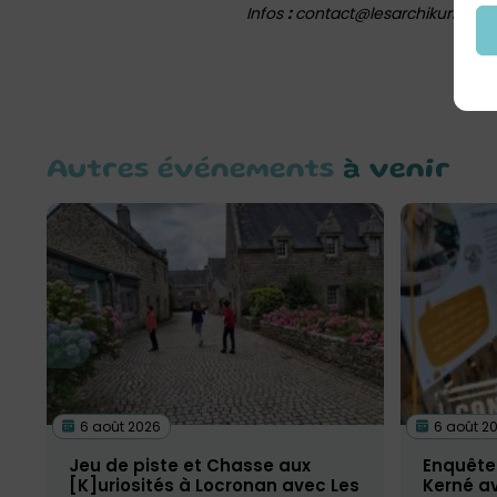
Infos
:
contact@lesarchikurieux.fr
Autres événements
à venir
6 août 2026
6 août 2
Jeu de piste et Chasse aux
Enquête 
[K]uriosités à Locronan avec Les
Kerné av