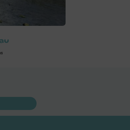
eau
ns