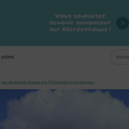
 plans
/
Jeu de piste et chasse aux [K]uriosités à Landerneau