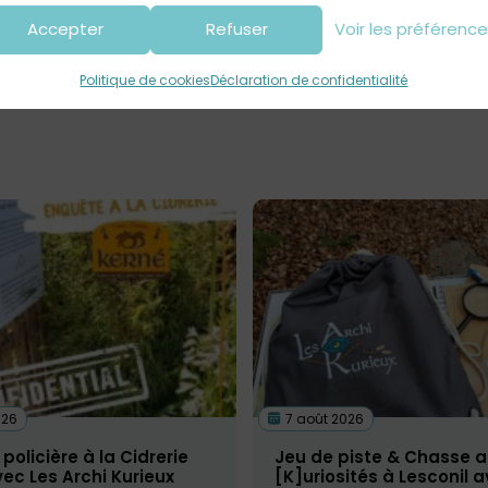
Accepter
Refuser
Voir les préférenc
Retrouvez ICI toutes les infos sur
Les Archi Kurieux
Politique de cookies
Déclaration de confidentialité
026
7 août 2026
policière à la Cidrerie
Jeu de piste & Chasse a
ec Les Archi Kurieux
[K]uriosités à Lesconil 