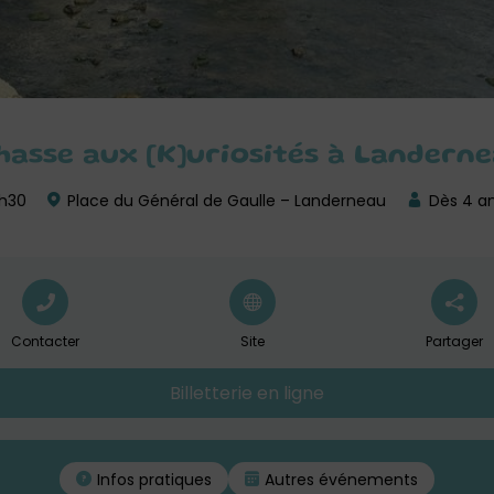
chasse aux [K]uriosités à Landern
2h30
Place du Général de Gaulle – Landerneau
Dès 4 a
Contacter
Site
Partager
Billetterie en ligne
Infos pratiques
Autres événements