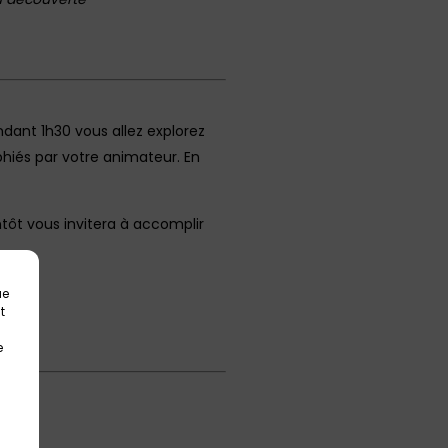
ndant 1h30 vous allez explorez
aphiés par votre animateur. En
ntôt vous invitera à accomplir
ue
t
e