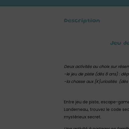
Description
Jeu d
Deux activités au choix sur rése
-le jeu de piste (dès 8 ans) : dép
-la chasse aux [K]uriosités (dès 
Entre jeu de piste, escape-game 
Landerneau, trouvez le code secr
mystérieux secret.
Une activité à partager en famil