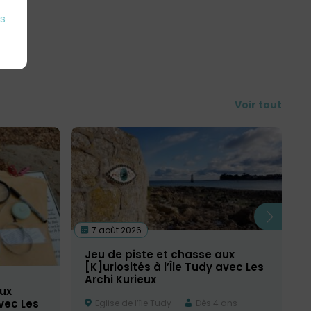
es
Voir tout
7 août 2026
Jeu de piste et chasse aux
[K]uriosités à l’Île Tudy avec Les
Archi Kurieux
ux
avec Les
Eglise de l’île Tudy
Dès 4 ans