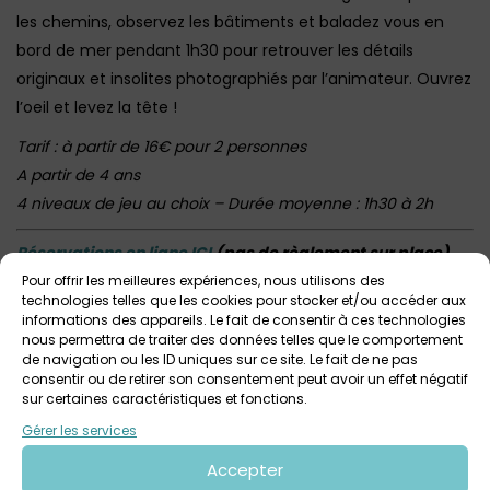
les chemins, observez les bâtiments et baladez vous en
bord de mer pendant 1h30 pour retrouver les détails
originaux et insolites photographiés par l’animateur. Ouvrez
l’oeil et levez la tête !
Tarif : à partir de 16€ pour 2 personnes
A partir de 4 ans
4 niveaux de jeu au choix – Durée moyenne : 1h30 à 2h
Réservations en ligne ICI
(pas de règlement sur place)
RDV : Parking route des dunes à la pointe de Beg Meil
Pour offrir les meilleures expériences, nous utilisons des
technologies telles que les cookies pour stocker et/ou accéder aux
Infos
:
contact@lesarchikurieux.fr
informations des appareils. Le fait de consentir à ces technologies
nous permettra de traiter des données telles que le comportement
Retrouvez ICI toutes les infos sur
Les Archi Kurieux
de navigation ou les ID uniques sur ce site. Le fait de ne pas
consentir ou de retirer son consentement peut avoir un effet négatif
sur certaines caractéristiques et fonctions.
Gérer les services
Voir tout
Autres événements
à venir
Accepter