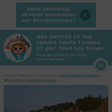
Des sorties et des
loisirs toute l'année
et par tous les temps
Pour les enfants, les ados,
et les familles !
29
Accueil
/
Évènements
/
Fouesnant
/
Jeu de piste et chasse aux
[K]uriosités à Fouesnant (Beg Meil)