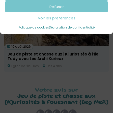
Refuser
Voir les préférences
Politique de cookies
Déclaration de confidentialité
10 août 2026
Jeu de piste et chasse aux [K]uriosités à l’Île
Tudy avec Les Archi Kurieux
Eglise de l’île Tudy
Dès 4 ans
Votre avis sur
Jeu de piste et chasse aux
[K]uriosités à Fouesnant (Beg Meil)