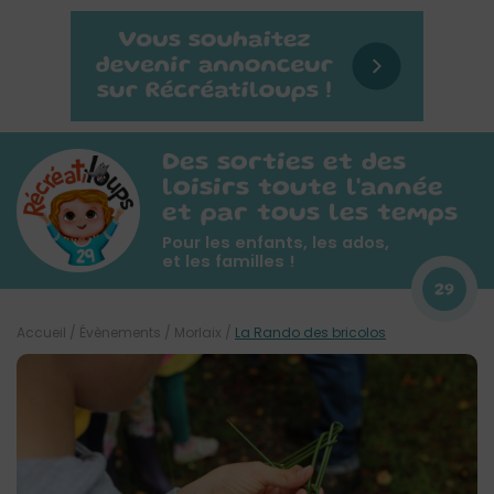
Des sorties et des
loisirs toute l'année
et par tous les temps
Pour les enfants, les ados,
et les familles !
29
Accueil
/
Évènements
/
Morlaix
/
La Rando des bricolos