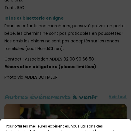
de 6 ans.
Tarif : 10€
Infos et billetterie en ligne
Pour les enfants non marcheurs, pensez à prévoir un porte
bébé, les chemins ne sont pas praticables en poussettes !
Nos amis les chiens ne sont pas acceptés sur les randos
familiales (sauf HandiChien).
Contact : Association ADDES 02 98 99 66 58
Réservation obligatoire (places limitées)
Photo via ADDES BOTMEUR
Voir tout
Autres événements
à venir
Pour offrir les meilleures expériences, nous utilisons des