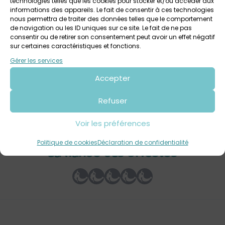
technologies telles que les cookies pour stocker et/ou accéder aux
informations des appareils. Le fait de consentir à ces technologies
nous permettra de traiter des données telles que le comportement
de navigation ou les ID uniques sur ce site. Le fait de ne pas
consentir ou de retirer son consentement peut avoir un effet négatif
sur certaines caractéristiques et fonctions.
11 août 2026
Gérer les services
La Rando des bricolos
Accepter
Ancienne école de Botmeur
Dès 6 ans
Refuser
Voir les préférences
Votre avis sur
Politique de cookies
Déclaration de confidentialité
La Rando des bricolos