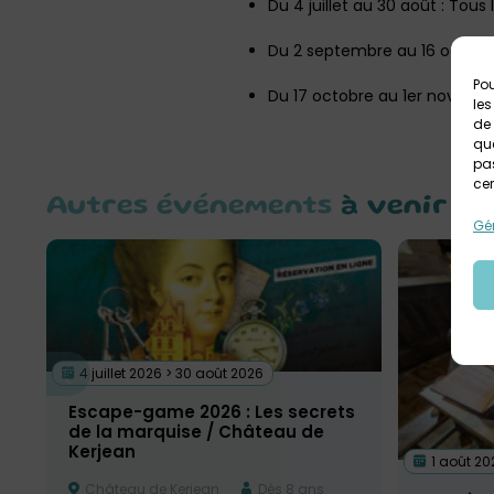
Du 4 juillet au 30 août : Tous 
Du 2 septembre au 16 octobr
Pou
Du 17 octobre au 1er novembre
les
de 
que
pas
cer
Autres événements
à venir
Gér
4 juillet 2026 > 30 août 2026
Escape-game 2026 : Les secrets
de la marquise / Château de
Kerjean
1 août 20
Château de Kerjean
Dès 8 ans