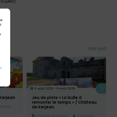
2 juillet)
ue
t
e
Voir tout
es
3 août 2026 > 9 août 2026
Kerjean
Jeu de piste « La bulle à
remonter le temps » / Château
 public
de kerjean
Château de Kerjean
Tout public