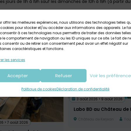
les jours de 11h à 19h sauf les dimanches de 10h à 19h (à partir du 1
e : Du mercredi au dimanche de 14h à 18h
r offrir les meilleures expériences, nous utilisons des technologies telles q
 : Tous les jours de 14h à 17h30
 cookies pour stocker et/ou accéder aux informations des appareils. Le fai
consentir à ces technologies nous permettra de traiter des données telles
 le comportement de navigation ou les ID uniques sur ce site. Le fait de n
 consentir ou de retirer son consentement peut avoir un effet négatif sur
taines caractéristiques et fonctions.
er les services
Accepter
Refuser
Voir les préférenc
Politique de cookies
Déclaration de confidentialité
3 août 2026 > 9 août 2026
Labo BD au Château de 
Château de Kerjean
Tout
26 > 7 août 2026