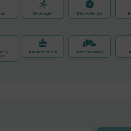
ux
Se bouger
Découvertes
B
es &
Anniversaires
Avec les ados
A
ces