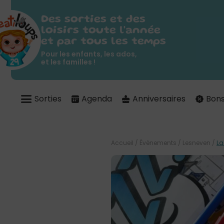
Des sorties et des
loisirs toute l'année
et par tous les temps
Pour les enfants, les ados,
et les familles !
Sorties
Agenda
Anniversaires
Bons
Accueil
/
Évènements
/
Lesneven
/
La