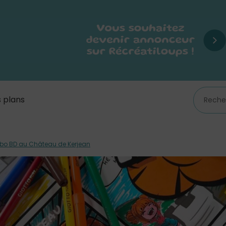
 plans
bo BD au Château de Kerjean