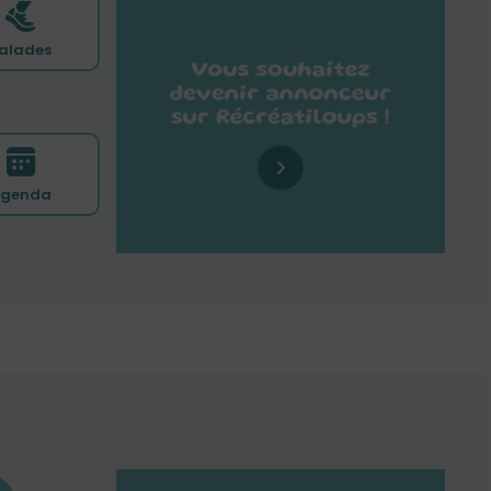
alades
genda