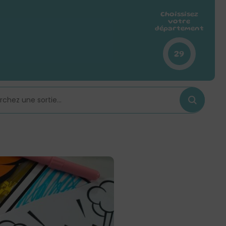
Choissisez
votre
département
29