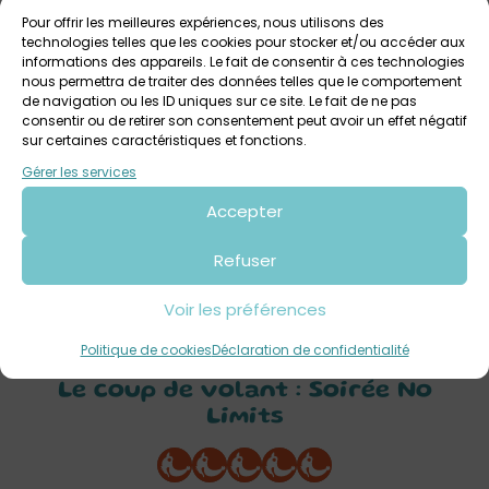
Tarif : 30€ par personne (une boisson incluse)
Pour offrir les meilleures expériences, nous utilisons des
Date : Vendredi 15 mai 2026 de 19h30 à 22h30
technologies telles que les cookies pour stocker et/ou accéder aux
informations des appareils. Le fait de consentir à ces technologies
Restauration sur place : Boissons soft et bières sans
nous permettra de traiter des données telles que le comportement
de navigation ou les ID uniques sur ce site. Le fait de ne pas
alcool – Saucisson / encas – Pizzas disponibles sur
consentir ou de retirer son consentement peut avoir un effet négatif
réservation
sur certaines caractéristiques et fonctions.
Gérer les services
Soirée sur
réservation
(places limitées à 15 personnes,
afin de garantir aux participants une expérience fluide
Accepter
et de qualité) :
06 20 55 00 92
Refuser
⇒
On a testé Le coup de volant
Voir les préférences
Politique de cookies
Déclaration de confidentialité
Votre avis sur
Le coup de volant : Soirée No
Limits