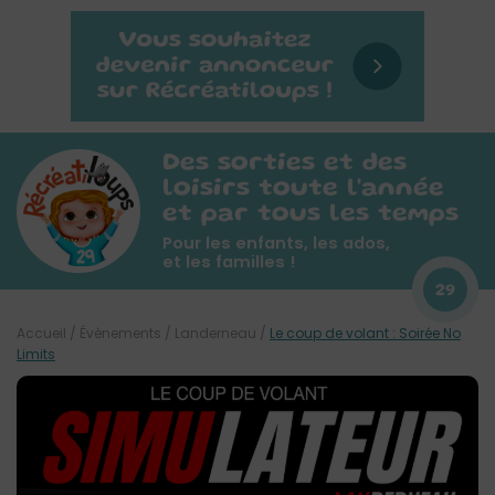
Des sorties et des
loisirs toute l'année
et par tous les temps
Pour les enfants, les ados,
et les familles !
29
Accueil
/
Évènements
/
Landerneau
/
Le coup de volant : Soirée No
Limits