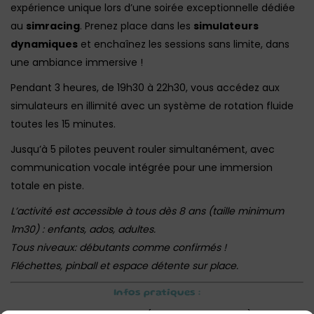
expérience unique lors d’une soirée exceptionnelle dédiée
au
simracing
. Prenez place dans les
simulateurs
dynamiques
et enchaînez les sessions sans limite, dans
une ambiance immersive !
Pendant 3 heures, de 19h30 à 22h30, vous accédez aux
simulateurs en illimité avec un système de rotation fluide
toutes les 15 minutes.
Jusqu’à 5 pilotes peuvent rouler simultanément, avec
communication vocale intégrée pour une immersion
totale en piste.
L’activité est accessible à tous dès 8 ans (taille minimum
1m30) : enfants, ados, adultes.
Tous niveaux: débutants comme confirmés !
Fléchettes, pinball et espace détente sur place.
Infos pratiques :