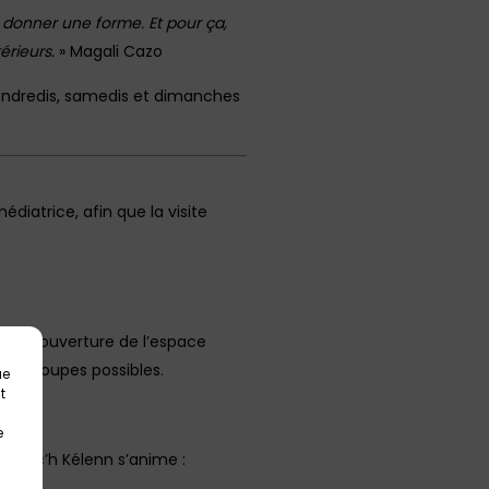
i donner une forme. Et pour ça,
érieurs.
» Magali Cazo
 vendredis, samedis et dimanches
diatrice, afin que la visite
ires d’ouverture de l’espace
 de groupes possibles.
ue
t
e
e Kréac’h Kélenn s’anime :