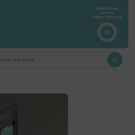
Choissisez
votre
département
29