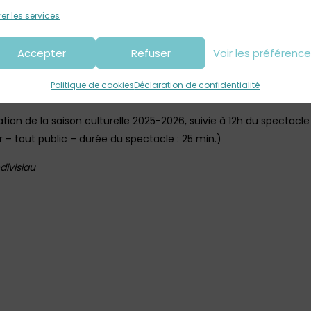
er les services
h30 : atelier d’écriture avec l’autrice Mélanie Leblanc à l’Espace 
ou par mail à culture@landivisiau.fr
Accepter
Refuser
Voir les préférenc
ture dessinée avec Mélanie Leblanc et Magali Cazo, autour de po
Politique de cookies
Déclaration de confidentialité
e Lucien-Prigent. Ouvert à tous.
tation de la saison culturelle 2025-2026, suivie à 12h du spectac
 – tout public – durée du spectacle : 25 min.)
divisiau