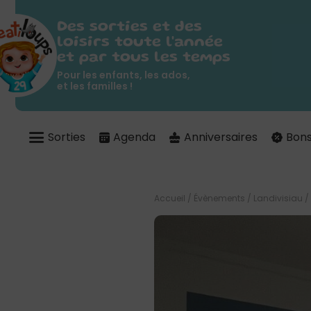
Des sorties et des
loisirs toute l'année
et par tous les temps
Pour les enfants, les ados,
et les familles !
Sorties
Agenda
Anniversaires
Bons
Accueil
/
Évènements
/
Landivisiau
/