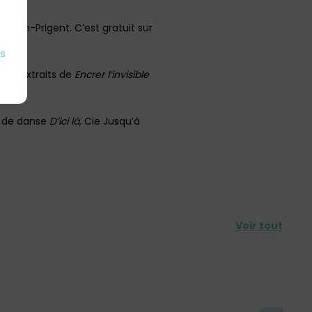
Lucien-Prigent. C’est gratuit sur
es
èmes extraits de
Encrer l’invisible
le de danse
D’ici là,
Cie Jusqu’à
Voir tout