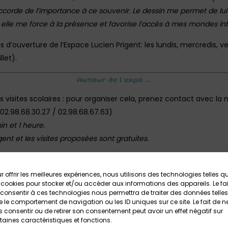
’accorde de l’importance à ce souvenir. Le dessin me permet de lu
, elle me force à la présence et favorise l’accès à mes mondes int
res d’ouverture de l’Espace Lucien Prigent: les lundis, mercredis,
llet).
Autour de l’expo …
sites scolaires : pour organiser cela, prenez contact avec la mé
 02.98.68.30.27 / 02.98.68.67.63)
in et 1 heure.
gent et les visites proposées sont gratuites.
xposition : un.e médiateur.trice est présent.e sur place aux hora
sition et
un livret-jeux
sont disponibles à l’accueil. Réservations
r offrir les meilleures expériences, nous utilisons des technologies telles q
 cookies pour stocker et/ou accéder aux informations des appareils. Le fai
rtiste le samedi 17 mai 2025 à 18h. Ouvert à tous.
consentir à ces technologies nous permettra de traiter des données telles
 le comportement de navigation ou les ID uniques sur ce site. Le fait de n
 consentir ou de retirer son consentement peut avoir un effet négatif sur
 dans le parc » ! À l’occasion de la Fête de la musique, le parc d
taines caractéristiques et fonctions.
ateliers…