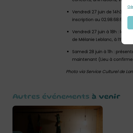
Gér
Vendredi 27 juin de 14h30 à 16
inscription au 02.98.68.67.63 
Vendredi 27 juin à 18h : lec
de Mélanie Leblanc, à l’Espac
Samedi 28 juin à 11h : présen
maintenant (Lieu à confirmer
Photo via Service Culturel de Lan
Autres événements
à venir