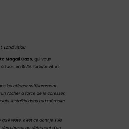
t, Landivisiau
ste Magali Cazo
, qui vous
 Luon en 1979, l’artiste vit et
emps les effacer suffisamment
d’un rocher à force de le caresser.
liquats, installés dans ma mémoire
qu’il reste, c’est ce dont je suis
ct des choses au détriment d’un