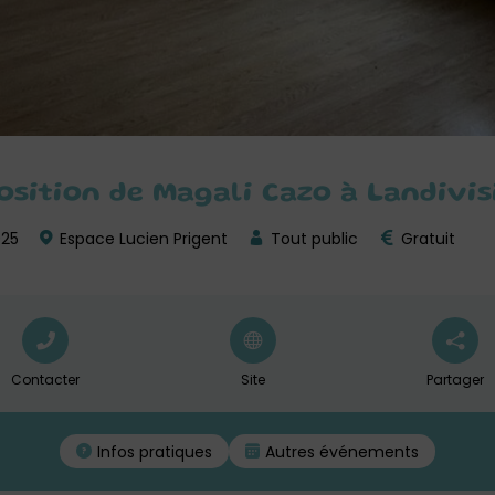
position de Magali Cazo à Landivis
025
Espace Lucien Prigent
Tout public
Gratuit
Contacter
Site
Partager
Infos pratiques
Autres événements