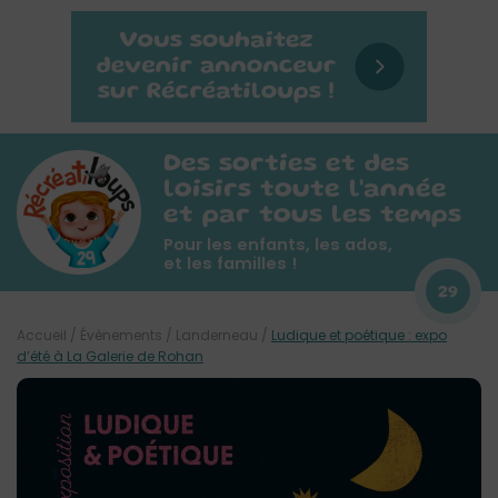
Des sorties et des
loisirs toute l'année
et par tous les temps
Pour les enfants, les ados,
et les familles !
29
Accueil
/
Évènements
/
Landerneau
/
Ludique et poétique : expo
d’été à La Galerie de Rohan