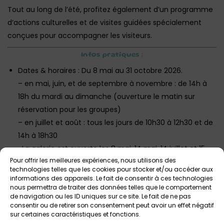
Tout au long de l’été, profitez également d’un programme
d’actions culturelles et de visites guidées spécialement
conçues pour accompagner les visiteurs.
Infos pratiques :
Dates & horaires : Du 8 mai au 31 octobre 2026.
– en mai, juin, et de septembre à novembre : de 14h à
18h du mardi au dimanche (ouverture le matin sur
réservation pour les groupes)
– en juillet et août : tous les jours de 10h30 à 12h30 et de
14h à 18h30
-La galerie est ouverte les 8 mai, 14 mai, 14 juillet et 15
Pour offrir les meilleures expériences, nous utilisons des
août aux horaires habituels.
technologies telles que les cookies pour stocker et/ou accéder aux
informations des appareils. Le fait de consentir à ces technologies
Lieu : Galerie de Rohan, Place Saint-Thomas,
nous permettra de traiter des données telles que le comportement
Landerneau.
de navigation ou les ID uniques sur ce site. Le fait de ne pas
consentir ou de retirer son consentement peut avoir un effet négatif
Tarif : Gratuit pour tous.
sur certaines caractéristiques et fonctions.