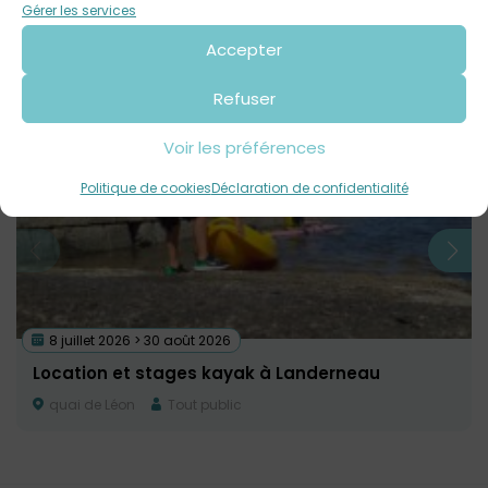
Contact : 02 56 31 28 15
Gérer les services
Accepter
Voir tout
Autres événements
à venir
Refuser
Voir les préférences
Politique de cookies
Déclaration de confidentialité
8 juillet 2026 > 30 août 2026
Location et stages kayak à Landerneau
quai de Léon
Tout public