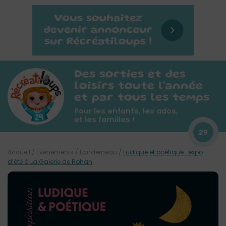
Des sorties et des
loisirs toute l'année
et par tous les temps
Pour les enfants, les ados,
et les familles !
29
Accueil
/
Évènements
/
Landerneau
/
Ludique et poétique : expo
d’été à La Galerie de Rohan