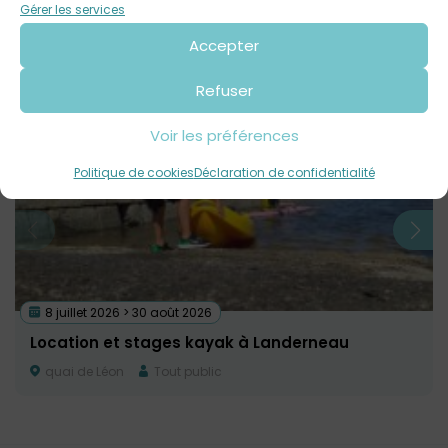
Contact : 02 56 31 28 15
Gérer les services
Accepter
Voir tout
Autres événements
à venir
Refuser
Voir les préférences
Politique de cookies
Déclaration de confidentialité
8 juillet 2026 > 30 août 2026
Location et stages kayak à Landerneau
quai de Léon
Tout public