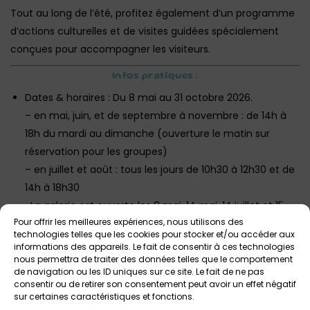
Tout au long de l’été, profitez également d’un programme
d’actions culturelles et de visites guidées spécialement
conçues pour accompagner les visiteurs.
Infos pratiques :
Dates & horaires : Du 8 mai au 31 octobre 2026.
– en mai, juin, et de septembre à novembre : de 14h à
18h du mardi au dimanche (ouverture le matin sur
réservation pour les groupes)
– en juillet et août : tous les jours de 10h30 à 12h30 et de
14h à 18h30
-La galerie est ouverte les 8 mai, 14 mai, 14 juillet et 15
Pour offrir les meilleures expériences, nous utilisons des
août aux horaires habituels.
technologies telles que les cookies pour stocker et/ou accéder aux
informations des appareils. Le fait de consentir à ces technologies
Lieu : Galerie de Rohan, Place Saint-Thomas,
nous permettra de traiter des données telles que le comportement
Landerneau.
de navigation ou les ID uniques sur ce site. Le fait de ne pas
consentir ou de retirer son consentement peut avoir un effet négatif
Tarif : Gratuit pour tous.
sur certaines caractéristiques et fonctions.