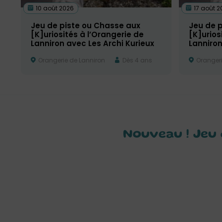
10 août 2026
17 août 2
Jeu de piste ou Chasse aux
Jeu de 
[K]uriosités à l’Orangerie de
[K]urios
Lanniron avec Les Archi Kurieux
Lanniron
Orangerie de Lanniron
Dès 4 ans
Orangeri
Nouveau ! Jeu 