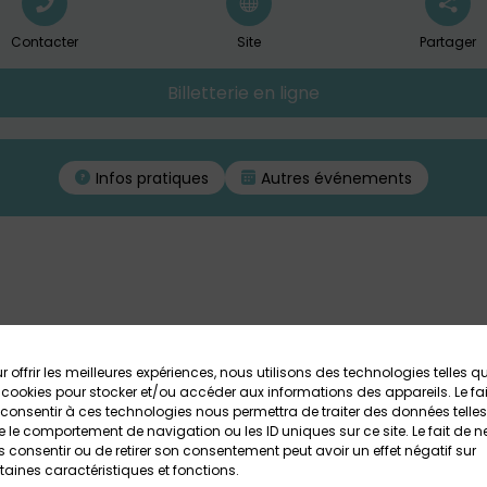
Contacter
Site
Partager
Billetterie en ligne
Infos pratiques
Autres événements
de piste ou Chasse aux [K]uriosités à Lan
r offrir les meilleures expériences, nous utilisons des technologies telles q
 cookies pour stocker et/ou accéder aux informations des appareils. Le fai
Archi Kurieux pendant les vacances d’été, au Domaine de Lanniro
consentir à ces technologies nous permettra de traiter des données telles
 le comportement de navigation ou les ID uniques sur ce site. Le fait de n
JEU DE PISTE
 consentir ou de retirer son consentement peut avoir un effet négatif sur
taines caractéristiques et fonctions.
ouverte du Domaine de Lanniron en résolvant plusieurs énigmes 