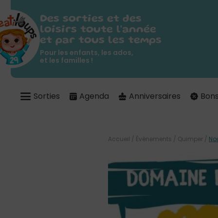
Des sorties et des
loisirs toute l'année
et par tous les temps
Pour les enfants, les ados,
et les familles !
Sorties
Agenda
Anniversaires
Bons
Accueil
/
Évènements
/
Quimper
/
No