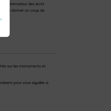
mis. L’animateur des Archi
, et vous donner un coup de
es
cachés sur les monuments et
résent pour vous aiguiller si