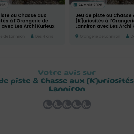
026
24 août 2026
piste ou Chasse aux
Jeu de piste ou Chasse 
ités à l’Orangerie de
[K]uriosités à l’Oranger
 avec Les Archi Kurieux
Lanniron avec Les Archi 
e de Lanniron
Dès 4 ans
Orangerie de Lanniron
Dè
Votre avis sur
de piste & Chasse aux [K]uriosité
Lanniron