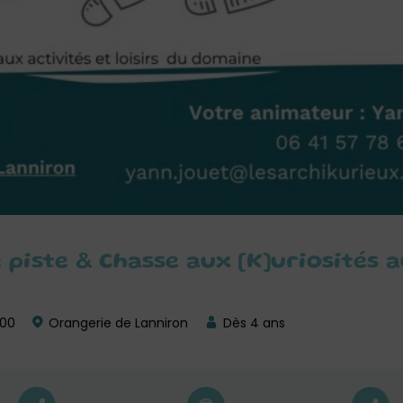
 piste & Chasse aux [K]uriosités 
h00
Orangerie de Lanniron
Dès 4 ans