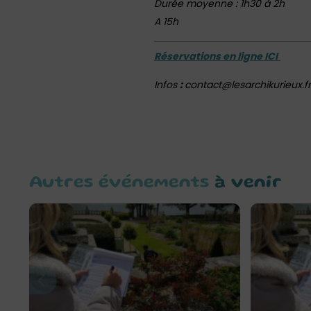
Durée moyenne : 1h30 à 2h
A 15h
Réservations en ligne ICI
Infos
:
contact@lesarchikurieux.fr
Autres événements
à venir