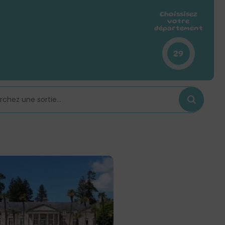
Choissisez
votre
département
29