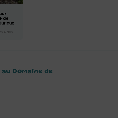
aux
ie de
Kurieux
s 4 ans
s au Domaine de