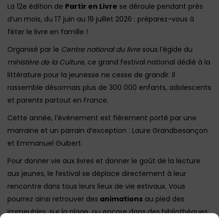
La 12e édition de
Partir en Livre
se déroule pendant près
d’un mois, du 17 juin au 19 juillet 2026 : préparez-vous à
fêter le livre en famille !
Organisé par le
Centre national du livre
sous l’égide du
ministère de la Culture
, ce grand festival national dédié à la
littérature pour la jeunesse ne cesse de grandir. Il
rassemble désormais plus de 300 000 enfants, adolescents
et parents partout en France.
Cette année, l’événement est fièrement porté par une
marraine et un parrain d’exception : Laure Grandbesançon
et Emmanuel Guibert.
Pour donner vie aux livres et donner le goût de la lecture
aux jeunes, le festival se déplace directement à leur
rencontre dans tous leurs lieux de vie estivaux. Vous
pourrez ainsi retrouver des
animations
au pied des
immeubles, sur la plage, ou encore dans des bibliothèques