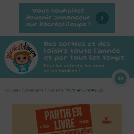
Des sorties et des
loisirs toute l'année
et par tous les temps
Pour les enfants, les ados,
et les familles !
29
Accueil
/
Évènements
/
Audierne
/
Partir en Livre #2026