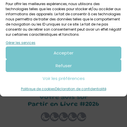
et des librairies, hors les murs, avec au programme de
Pour offrir les meilleures expériences, nous utilisons des
technologies telles que les cookies pour stocker et/ou accéder aux
superbes activités gratuites et de proximité :
informations des appareils. Le fait de consentir à ces technologies
nous permettra de traiter des données telles que le comportement
-Des ateliers et des jeux
de navigation ou les ID uniques sur ce site. Le fait de ne pas
-Des spectacles captivants
consentir ou de retirer son consentement peut avoir un effet négatif
sur certaines caractéristiques et fonctions.
-Des rencontres d’auteurs
-Etc.
Gérer les services
Accepter
Un rendez-vous parfait pour s’évader et bouquiner cet été !
Découvrez le programme près de chez vous sur la carte
Refuser
interactive ICI
Voir les préférences
Politique de cookies
Déclaration de confidentialité
Votre avis sur
Partir en Livre #2026