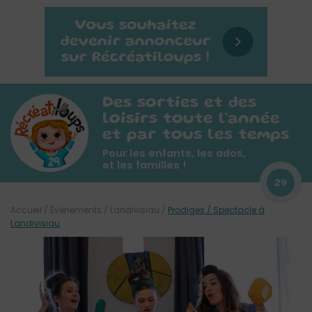
Des sorties et des
loisirs toute l'année
et par tous les temps
Pour les enfants, les ados,
et les familles !
29
Accueil
/
Évènements
/
Landivisiau
/
Prodiges / Spectacle à
Landivisiau