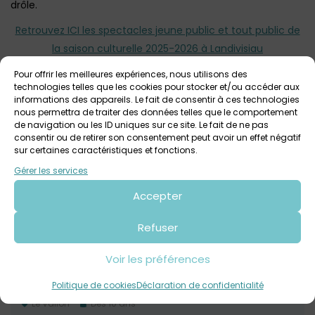
drôle.
Retrouvez ICI les spectacles jeune public et tout public de
la saison culturelle 2025-2026 à Landivisiau
Pour offrir les meilleures expériences, nous utilisons des
technologies telles que les cookies pour stocker et/ou accéder aux
informations des appareils. Le fait de consentir à ces technologies
Voir tout
Autres événements
à venir
nous permettra de traiter des données telles que le comportement
de navigation ou les ID uniques sur ce site. Le fait de ne pas
consentir ou de retirer son consentement peut avoir un effet négatif
sur certaines caractéristiques et fonctions.
Gérer les services
Accepter
Refuser
Voir les préférences
18 mars 2027
Amma / Spectacle à Landivisiau
Politique de cookies
Déclaration de confidentialité
Le Vallon
Dès 10 ans