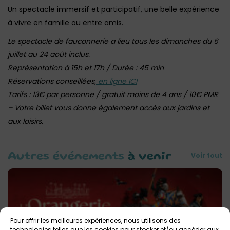
Un spectacle immersif et participatif, une belle expérience
à vivre en famille ou entre amis.
Le spectacle de fauconnerie a lieu tous les dimanches du 6
juillet au 24 août inclus.
Représentation à 15h et 17h / Durée : 45 min
Réservations conseillées,
en ligne ICI
Tarifs : 13€ par personne / gratuit moins de 4 ans / 10€ PMR
– Votre billet vous donne également accès aux jardins et
aux loisirs.
Voir tout
Autres événements
à venir
Pour offrir les meilleures expériences, nous utilisons des
technologies telles que les cookies pour stocker et/ou accéder aux