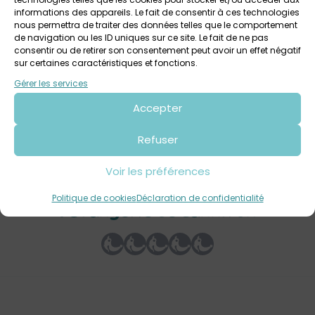
informations des appareils. Le fait de consentir à ces technologies
nous permettra de traiter des données telles que le comportement
de navigation ou les ID uniques sur ce site. Le fait de ne pas
consentir ou de retirer son consentement peut avoir un effet négatif
2 août 2026 > 8 août 2026
sur certaines caractéristiques et fonctions.
Journées spectacles & loisirs à l’Orangerie de
Gérer les services
Lanniron
Accepter
Orangerie de Lanniron
Tout public
Refuser
Voir les préférences
Votre avis sur
Spectacle de fauconnerie à
Politique de cookies
Déclaration de confidentialité
l’Orangerie de Lanniron