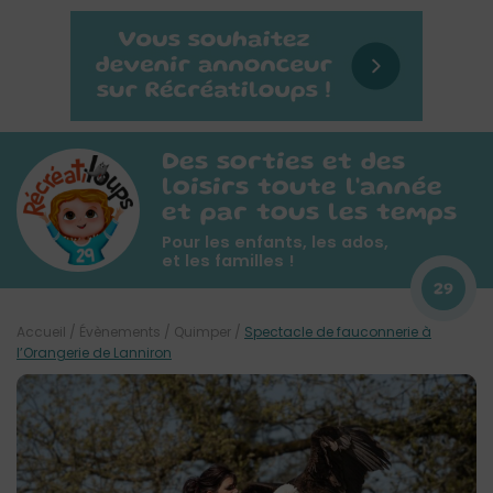
Des sorties et des
loisirs toute l'année
et par tous les temps
Pour les enfants, les ados,
et les familles !
29
Accueil
/
Évènements
/
Quimper
/
Spectacle de fauconnerie à
l’Orangerie de Lanniron