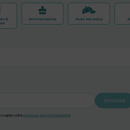
es &
Anniversaires
Avec les ados
A
ces
M'inscrire
j'accepte notre
politique de confidentialité