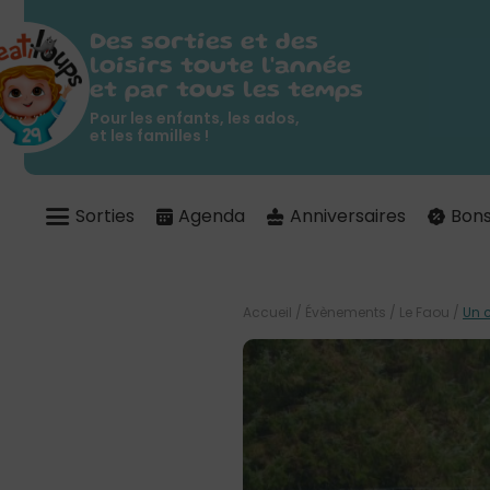
Des sorties et des
loisirs toute l'année
et par tous les temps
Pour les enfants, les ados,
et les familles !
Sorties
Agenda
Anniversaires
Bons
Accueil
/
Évènements
/
Le Faou
/
Un 