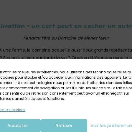
imation « un cerf peut en cacher un autr
Pendant l’été au Domaine de Menez Meur
 une ferme, le domaine accueille aussi deux grands représenta
 Ses bois, c’est pour toute la vie ? Quelles différences avec le 
es nos animateurs se feront un plaisir de répondre !
r offrir les meilleures expériences, nous utilisons des technologies telles q
et majestueux comme vous ne l’avez encore jamais fait, juste
 cookies pour stocker et/ou accéder aux informations des appareils. Le fai
consentir à ces technologies nous permettra de traiter des données telles
 le comportement de navigation ou les ID uniques sur ce site. Le fait de n
e l’été à 11h30 sur la période du 10 juillet au 14 août 2025. Elle d
 consentir ou de retirer son consentement peut avoir un effet négatif sur
taines caractéristiques et fonctions.
ant (entrée au domaine incluse)
er les services
1 ou à domaine.menez.meur@pnr-armorique.fr
Accepter
Refuser
Voir les préférenc