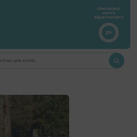
Choissisez
votre
département
29