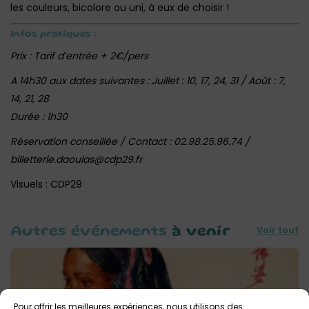
les couleurs, bicolore ou uni, à eux de choisir !
Infos pratiques :
Prix : Tarif d’entrée + 2€/pers‎
A 14h30 aux dates suivantes : Juillet : 10, 17, 24, 31 / Août : 7,
14, 21, 28
Durée : 1h30
Réservation conseillée / Contact : 02.98.25.96.74 /
billetterie.daoulas@cdp29.fr‎
Visuels : CDP29
Voir tout
Autres événements
à venir
Pour offrir les meilleures expériences, nous utilisons des