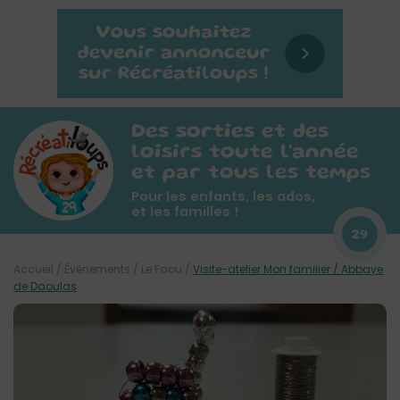
Des sorties et des
loisirs toute l'année
et par tous les temps
Pour les enfants, les ados,
et les familles !
29
Accueil
/
Évènements
/
Le Faou
/
Visite-atelier Mon familier / Abbaye
de Daoulas