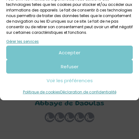
technologies telles que les cookies pour stocker et/ou accéder aux
informations des appareils. Le fait de consentir à ces technologies
nous permettra de traiter des données telles que le comportement
de navigation ou les ID uniques sur ce site. Le fait de ne pas
7 août 2026 > 13 août 2026
consentir ou de retirer son consentement peut avoir un effet négatif
sur certaines caractéristiques et fonctions.
Visite accompagnée Ma sorcière n’est jamais
loin / Abbaye de Daoulas
Gérer les services
Abbaye de Daoulas
Tout public
Accepter
Refuser
Voir les préférences
Votre avis sur
Politique de cookies
Déclaration de confidentialité
Visite-atelier Mon familier /
Abbaye de Daoulas