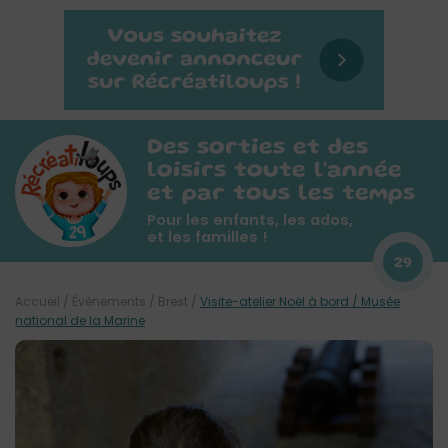
Des sorties et des
loisirs toute l'année
et par tous les temps
Pour les enfants, les ados,
et les familles !
29
Accueil
/
Évènements
/
Brest
/
Visite-atelier Noël à bord / Musée
national de la Marine