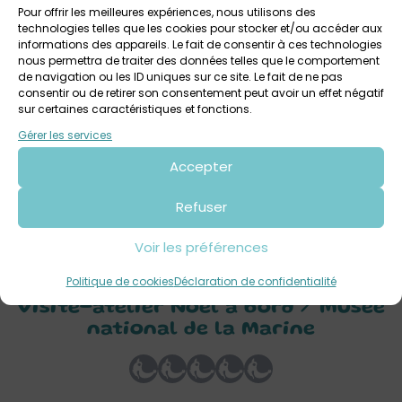
Pour offrir les meilleures expériences, nous utilisons des
technologies telles que les cookies pour stocker et/ou accéder aux
informations des appareils. Le fait de consentir à ces technologies
nous permettra de traiter des données telles que le comportement
de navigation ou les ID uniques sur ce site. Le fait de ne pas
consentir ou de retirer son consentement peut avoir un effet négatif
sur certaines caractéristiques et fonctions.
3 août 2026 > 7 août 2026
Gérer les services
Visite familles : Les clés du château
Accepter
Musée national de la Marine , Brest
Dès 8 ans
Refuser
Voir les préférences
Politique de cookies
Déclaration de confidentialité
Votre avis sur
Visite-atelier Noël à bord / Musée
national de la Marine