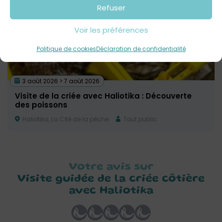
Refuser
Voir les préférences
Politique de cookies
Déclaration de confidentialité
3 août 2026 > 7 août 2026
Visite de la criée avec Haliotika : Découverte
des poissons
Haliotika, La Cité de la pêche
Tout public
Votre avis sur
Visite guidée de la criée côtière
avec Haliotika