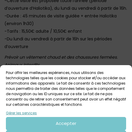
-Cette visite est proposée toute l’année (période
d’ouverture d’Haliotika), du lundi au vendredi à partir de 16h.
-Durée : 45 minutes de visite guidée + entrée Haliotika
(environ 1h30)
-Tarifs : 15,50€ adulte / 10,50€ enfant
-Du lundi au vendredi à partir de 16h sur les périodes
d’ouverture
Prévoir un vêtement chaud et des chaussures fermées.
Animaux interdits
Cette visite est très prisée : la réservation est conseillée
Pour offrir les meilleures expériences, nous utilisons des
technologies telles que les cookies pour stocker et/ou accéder aux
Plus d’infos et accès billetterie ICI
informations des appareils. Le fait de consentir à ces technologies
nous permettra de traiter des données telles que le comportement
Photo : Olivia Moysan
de navigation ou les ID uniques sur ce site. Le fait de ne pas
consentir ou de retirer son consentement peut avoir un effet négatif
sur certaines caractéristiques et fonctions.
Gérer les services
Voir tout
Autres événements
à venir
Accepter