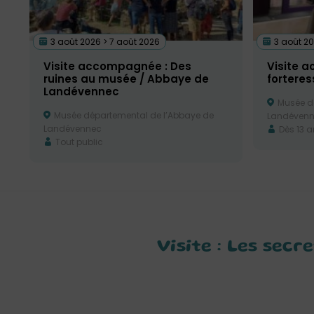
3 août 2026 > 7 août 2026
3 août 20
Visite accompagnée : Des
Visite 
ruines au musée / Abbaye de
fortere
Landévennec
Musée dé
Musée départemental de l’Abbaye de
Landéven
Landévennec
Dès 13 a
Tout public
Visite : Les sec