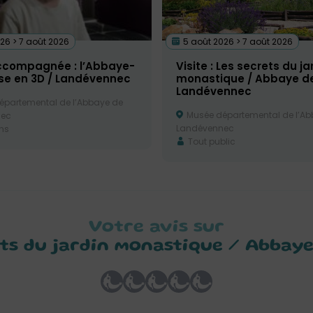
26 > 7 août 2026
5 août 2026 > 7 août 2026
accompagnée : l’Abbaye-
Visite : Les secrets du ja
sse en 3D / Landévennec
monastique / Abbaye d
Landévennec
partemental de l’Abbaye de
Musée départemental de l’Ab
nec
Landévennec
ns
Tout public
Votre avis sur
rets du jardin monastique / Abba