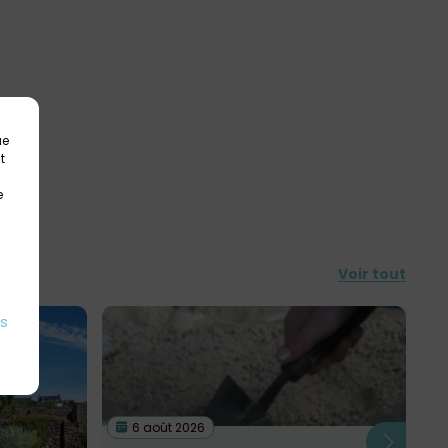
ue
t
e
Voir tout
es
6 août 2026