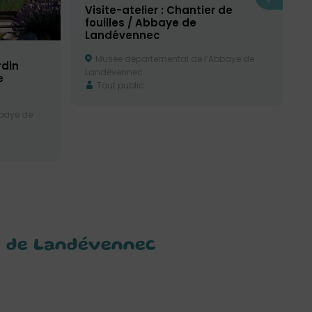
Visite-atelier : Chantier de
fouilles / Abbaye de
Landévennec
Musée départemental de l’Abbaye de
rdin
Landévennec
e
Tout public
baye de
ye de Landévennec