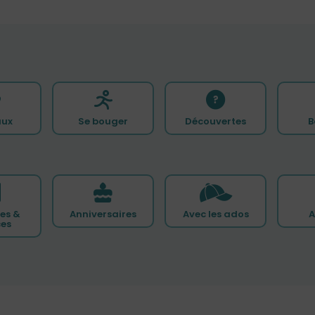
ux
Se bouger
Découvertes
B
es &
Anniversaires
Avec les ados
A
ces