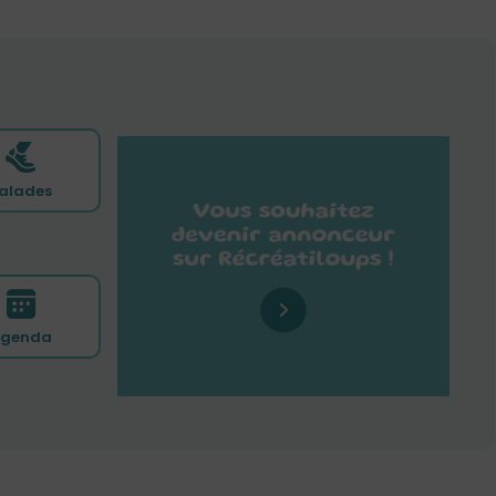
alades
genda