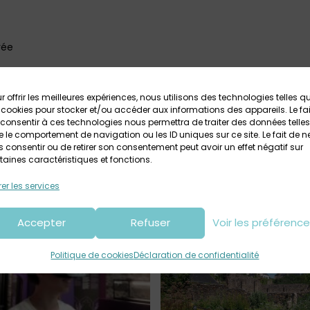
trée
ligne ICI
r offrir les meilleures expériences, nous utilisons des technologies telles q
landevennec@cdp29.fr / 02 98 27 35 90
 cookies pour stocker et/ou accéder aux informations des appareils. Le fai
consentir à ces technologies nous permettra de traiter des données telles
e l’ancienne Abbaye de Landévennec
 le comportement de navigation ou les ID uniques sur ce site. Le fait de n
 consentir ou de retirer son consentement peut avoir un effet négatif sur
taines caractéristiques et fonctions.
er les services
Accepter
Refuser
Voir les préférenc
Politique de cookies
Déclaration de confidentialité