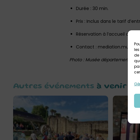
Durée : 30 min.
Prix : Inclus dans le tarif d’en
Réservation à l’accueil ou
en 
Pou
Contact : mediation.musee-
les
de 
Photo : Musée départemental d
que
pas
cer
Gér
Autres événements
à venir