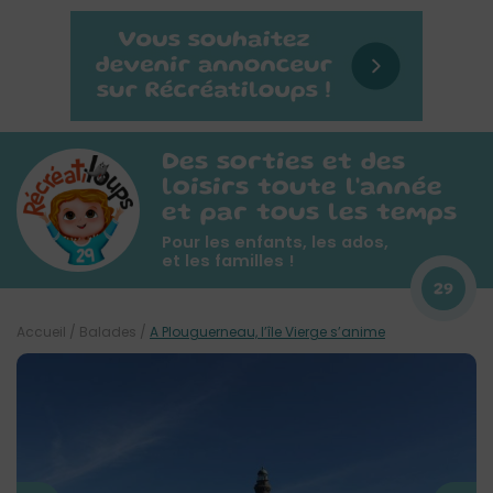
Des sorties et des
loisirs toute l'année
et par tous les temps
Pour les enfants, les ados,
et les familles !
29
Accueil
/
Balades
/
A Plouguerneau, l’île Vierge s’anime