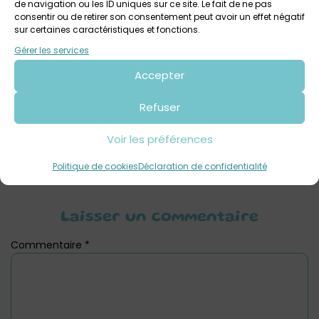
de navigation ou les ID uniques sur ce site. Le fait de ne pas
autorisé aux visiteurs pendant la période de nidification
consentir ou de retirer son consentement peut avoir un effet négatif
sur certaines caractéristiques et fonctions.
Gérer les services
Votre avis sur
Accepter
A Plouguerneau, l’île Vierge
s’anime
Refuser
Voir les préférences
Politique de cookies
Déclaration de confidentialité
Laisser un commentaire
Commentaire
*