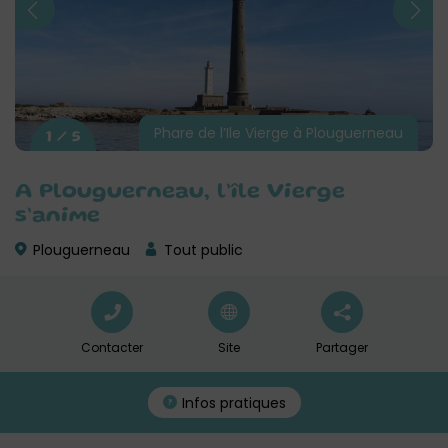
Phare de l’Ile Vierge à Plouguerneau
1 / 5
A Plouguerneau, l’île Vierge
s’anime
Plouguerneau
Tout public
Contacter
Site
Partager
Infos pratiques