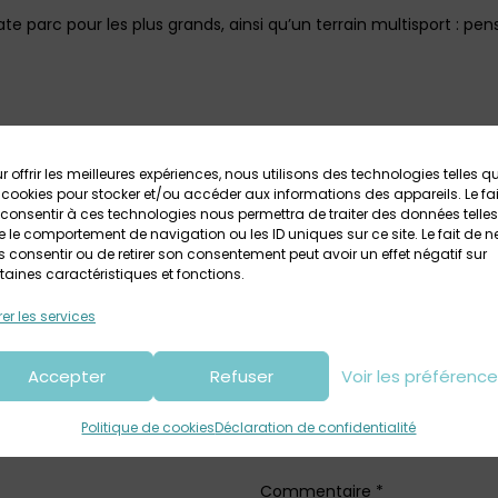
ate parc pour les plus grands, ainsi qu’un terrain multisport : pe
r offrir les meilleures expériences, nous utilisons des technologies telles q
Votre avis sur
 cookies pour stocker et/ou accéder aux informations des appareils. Le fai
consentir à ces technologies nous permettra de traiter des données telles
ire de jeux et skate parc au Tréh
 le comportement de navigation ou les ID uniques sur ce site. Le fait de n
 consentir ou de retirer son consentement peut avoir un effet négatif sur
taines caractéristiques et fonctions.
er les services
Accepter
Refuser
Voir les préférenc
Politique de cookies
Déclaration de confidentialité
Lais
Commentaire
*