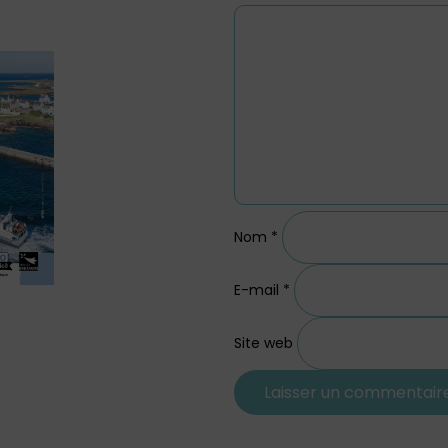
Nom
*
E-mail
*
Site web