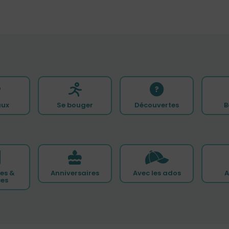
ux
Se bouger
Découvertes
B
es &
Anniversaires
Avec les ados
A
ces