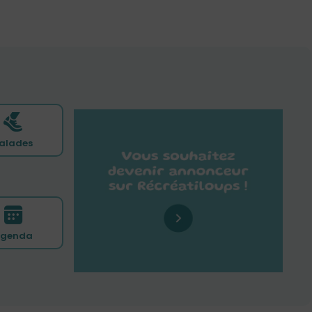
alades
genda