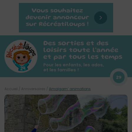
Des sorties et des
loisirs toute l'année
et par tous les temps
Pour les enfants, les ados,
et les familles !
29
Accueil
/
Anniversaires
/
Amalgam’ animations