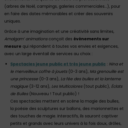
(arbres de Noël, campings, galeries commerciales…), pour
en faire des dates mémorables et créer des souvenirs
uniques.
Grâce à une imagination et une créativité sans limites,
Amalgam’ animations
conçoit des
événements sur
mesure
qui répondent à toutes vos envies et exigences,
avec un large éventail de services au choix :
Spectacles jeune public et très jeune public
:
Nina et
le merveilleux coffre à jouets
(0-3 ans),
Ma grenouille est
une princesse
(0-3 ans),
La fée des bulles et la lanterne
magique
(3-12 ans),
Les Multicolores
(tout public),
Éclats
de Bulles
(Nouveau ! Tout public) !
Ces spectacles mettent en scène la magie des bulles,
la poésie des sculptures sur ballons, des marionnettes et
des touches de magie. Interactifs, ils sauront captiver
petits et grands avec leurs univers à la fois doux, drôles,