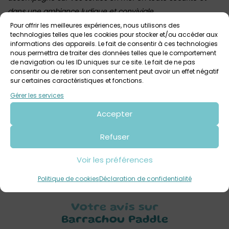
dans une ambiance ludique et conviviale.
Pour offrir les meilleures expériences, nous utilisons des
La bonne idée !
technologies telles que les cookies pour stocker et/ou accéder aux
informations des appareils. Le fait de consentir à ces technologies
Vous souhaitez prolonger votre expérience et
nous permettra de traiter des données telles que le comportement
séjourner sur place ? Profitez du
gîte Ty Barrachou
qui
de navigation ou les ID uniques sur ce site. Le fait de ne pas
consentir ou de retirer son consentement peut avoir un effet négatif
peut accueillir jusqu’à 12 personnes. Il est situé en plein
sur certaines caractéristiques et fonctions.
coeur de Guissény, juste derrière la boulangerie.
Plus d’infos
Gérer les services
: 06.52.97.73.09 / barrachousup@gmail.com /
Facebook Ty
Accepter
Barrachou
Retrouvez ici toutes les infos sur Barrachou Paddle
Refuser
Autres activités familiales sur Guissény avec :
Aventures des
Voir les préférences
Légendes
Politique de cookies
Déclaration de confidentialité
Votre avis sur
Barrachou Paddle