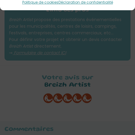
Politique de cookies
Déclaration de confidentialité
L'info des pros
Breizh Artist
propose des prestations événementielles
pour les municipalités, centres de loisirs, campings,
festivals, entreprises, centres commerciaux, etc…
Pour définir votre projet et obtenir un devis contacter
Breizh Artist
directement.
⇒
Formulaire de contact ICI
Votre avis sur
Breizh Artist
Commentaires