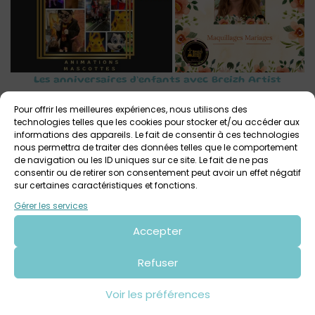
Les anniversaires d’enfants avec Breizh Artist
Invitez les
héros préférés
de votre enfant chez vous à
Pour offrir les meilleures expériences, nous utilisons des
l’occasion de sa fête d’anniversaire : Olaf, Super Mario,
technologies telles que les cookies pour stocker et/ou accéder aux
informations des appareils. Le fait de consentir à ces technologies
Pikachu, Harry Potter, etc… ! Emotions garanties avec la
nous permettra de traiter des données telles que le comportement
venue d’une mascotte ou d’un cosplayer ! Organisez un
de navigation ou les ID uniques sur ce site. Le fait de ne pas
consentir ou de retirer son consentement peut avoir un effet négatif
anniversaire «
comme maman
» pour vos princesses, avec
sur certaines caractéristiques et fonctions.
maquillage, coiffure, paillettes strass, tatouages
Gérer les services
éphémères , … !
Accepter
Toutes ces prestations se font sur réservation et sur devis.
Pour plus d’infos et pour obtenir un devis, contacter
Breizh
Refuser
Artist
par mail à breizhartistm@gmail.com ou par téléphone
au 07 66 89
63 24.
Voir les préférences