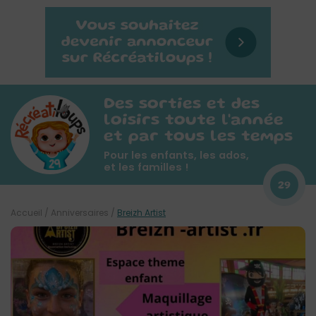
Des sorties et des
loisirs toute l'année
et par tous les temps
Pour les enfants, les ados,
et les familles !
29
Accueil
/
Anniversaires
/
Breizh Artist