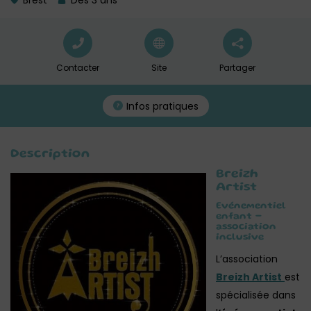
Brest
Dès 3 ans
Contacter
Site
Partager
Infos pratiques
Description
Breizh
Artist
Evénementiel
enfant -
association
inclusive
L’association
Breizh Artist
est
spécialisée dans