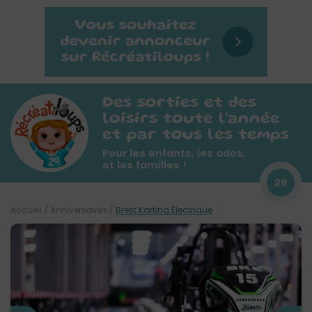
Des sorties et des
loisirs toute l'année
et par tous les temps
Pour les enfants, les ados,
et les familles !
29
Accueil
/
Anniversaires
/
Brest Karting Électrique