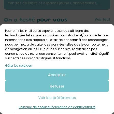
centres de loisirs et espaces jeunes, anniversaires, …
Voir tout
On a testé
pour vous
Pour offrir les meilleures expériences, nous utilisons des
technologies telles que les cookies pour stocker et/ou accéder aux
informations des appareils. Le fait de consentir à ces technologies
nous permettra de traiter des données telles que le comportement
de navigation ou les ID uniques sur ce site. Le fait de ne pas
consentir ou de retirer son consentement peut avoir un effet négatif
sur certaines caractéristiques et fonctions.
Gérer les services
Accepter
On a testé Thisisblindtest à Brest
Refuser
Voir les préférences
Notre
avis
Politique de cookies
Déclaration de confidentialité
On apprécie l’atmosphère du lieu et les