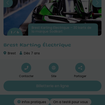
Brest Karting Electrique – 30 karts de
la marque Sodikart
1 / 6
Brest Karting Électrique
Brest
Dès 7 ans
Contacter
Site
Partager
Billetterie en ligne
On a testé pour vous
Infos pratiques