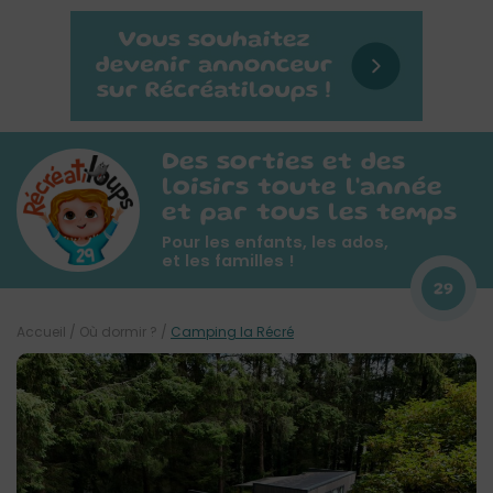
Des sorties et des
loisirs toute l'année
et par tous les temps
Pour les enfants, les ados,
et les familles !
29
Accueil
/
Où dormir ?
/
Camping la Récré