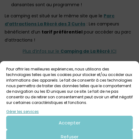
dansantes sont au programme !
Le camping est situé sur le même site que le
Parc
d’attractions La Récré des 3 Curés
: Les campeurs
bénéficient d’un
tarif préférentiel
pour accéder au parc
d’attractions !
Plus d’infos sur le
Camping de La Récré
ICI
Pour offrir les meilleures expériences, nous utilisons des
technologies telles que les cookies pour stocker et/ou accéder aux
Votre avis sur
informations des appareils. Le fait de consentir à ces technologies
Camping la Récré
nous permettra de traiter des données telles que le comportement
de navigation ou les ID uniques sur ce site. Le fait de ne pas
consentir ou de retirer son consentement peut avoir un effet négatif
sur certaines caractéristiques et fonctions.
Gérer les services
Accepter
Laisser un commentaire
Refuser