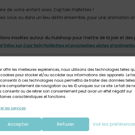
aire de votre enfant avec Cap’tain Paillettes !
chez vous ou dans un lieu défini ensemble, pour une animation o
ations insolites autour du hulahoop pour mettre de la joie et des 
 d’infos sur Cap’tain Paillettes et prochaines dates d’animation
x écoles, municipalités … Cap’tain Paillettes a un message pou
r offrir les meilleures expériences, nous utilisons des technologies telles q
ée de Bretagne de hulahoop au printemps, où je passerais dans l
 cookies pour stocker et/ou accéder aux informations des appareils. Le fai
consentir à ces technologies nous permettra de traiter des données telles
s écoles la journée, et un cours tout public le soir. Mais pour cel
 le comportement de navigation ou les ID uniques sur ce site. Le fait de n
 volontaires pour m’accueillir. Donc n’hésitez pas à me contacter 
 consentir ou de retirer son consentement peut avoir un effet négatif sur
taines caractéristiques et fonctions.
 :
Brest Walking Tours
! Des visites guidées de Brest : décalées, 
er les services
es les infos sur Brest Walking Tours ICI
Accepter
Refuser
Voir les préférenc