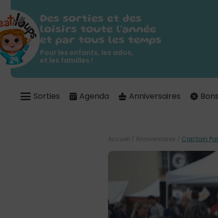
Des sorties et des
loisirs toute l'année
et par tous les temps
Pour les enfants, les ados,
et les familles !
Sorties
Agenda
Anniversaires
Bons
Accueil
/
Anniversaires
/
Cap’tain Pa