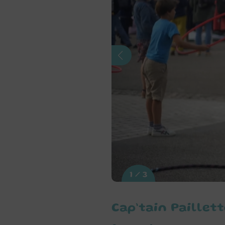
1 / 3
Cap’tain Paillet