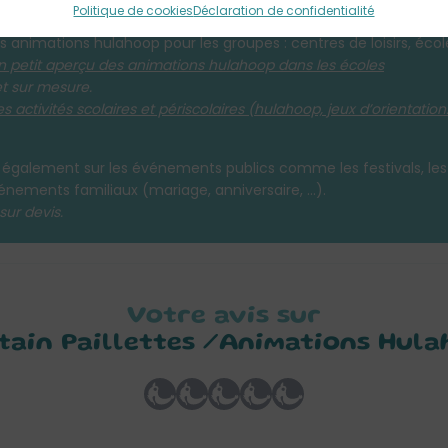
L'info des pros
Politique de cookies
Déclaration de confidentialité
 animations hulahoop pour les groupes : centres de loisirs, éco
un petit aperçu des animations hulahoop dans les écoles
t sur mesure.
 activités scolaires et périscolaires (hulahoop, jeux d’orientation
également sur les événements publics comme les festivals, les f
nements familiaux (mariage, anniversaire, …).
sur devis.
Votre avis sur
tain Paillettes /Animations Hul