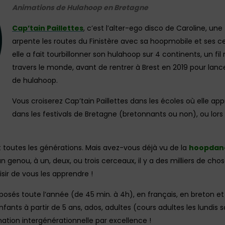
Animations de Hulahoop en Bretagne
Cap’tain Paillettes
, c’est l’alter-ego disco de Caroline, une
arpente les routes du Finistère avec sa hoopmobile et ses ce
elle a fait tourbillonner son hulahoop sur 4 continents, un fi
travers le monde, avant de rentrer à Brest en 2019 pour lanc
de hulahoop.
Vous croiserez Cap’tain Paillettes dans les écoles où elle ap
dans les festivals de Bretagne (bretonnants ou non), ou lor
t toutes les générations. Mais avez-vous déjà vu de la
hoopdan
’un genou, à un, deux, ou trois cerceaux, il y a des milliers de ch
isir de vous les apprendre !
posés toute l’année (de 45 min. à 4h), en français, en breton e
enfants à partir de 5 ans, ados, adultes (cours adultes les lundis s
mation intergénérationnelle par excellence !