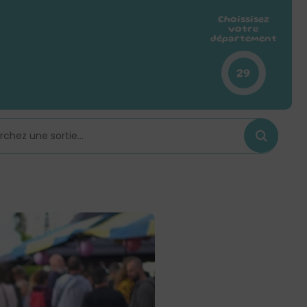
Choissisez
votre
département
29