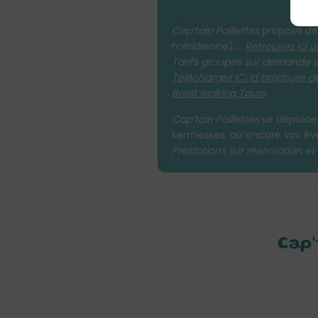
Cap’tain Paillettes
propose des
méridienne),…
Retrouvez ici 
Tarifs groupes sur demande e
Téléchargez ICI la brochure des
Brest walking Tours
Cap’tain Paillettes
se déplace 
kermesses, ou encore vos évé
Prestations sur réservation et 
Cap’