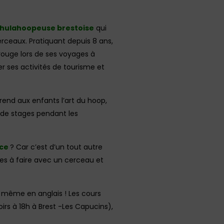
hulahoopeuse brestoise
qui
rceaux. Pratiquant depuis 8 ans,
l rouge lors de ses voyages à
er ses activités de tourisme et
prend aux enfants l’art du hoop,
s de stages pendant les
ce
? Car c’est d’un tout autre
oses à faire avec un cerceau et
t même en anglais ! Les cours
oirs à 18h à Brest -Les Capucins),