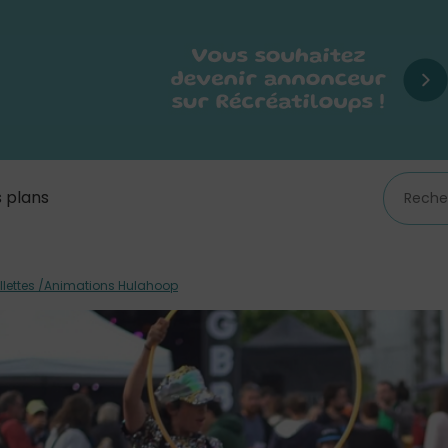
 plans
illettes /Animations Hulahoop