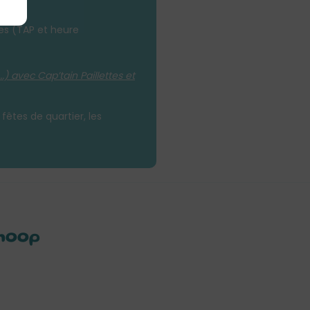
les (TAP et heure
…) avec Cap’tain Paillettes et
êtes de quartier, les
ahoop