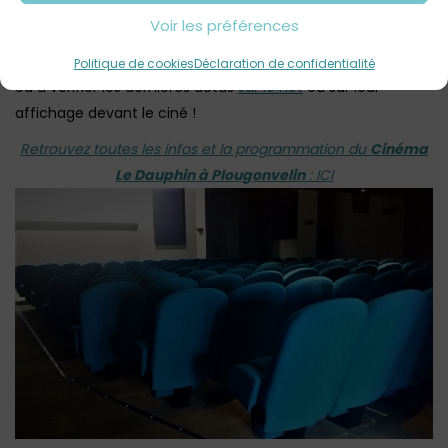
séances supplémentaires sont ponctuellement
Voir les préférences
rajoutées à la programmation …. alors si la pluie montre le
bout de son nez, pensez à passer un coup de fil au cinéma,
Politique de cookies
Déclaration de confidentialité
ou à vérifier les dernières actus
sur le net
ou sur leur
affichage devant le ciné !
Retrouvez toutes les infos et la programmation du
Cinéma
Le Dauphin à Plougonvelin
: ICI