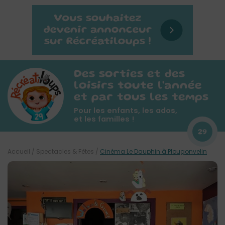
Des sorties et des
loisirs toute l'année
et par tous les temps
Pour les enfants, les ados,
et les familles !
29
Accueil
/
Spectacles & Fêtes
/
Cinéma Le Dauphin à Plougonvelin