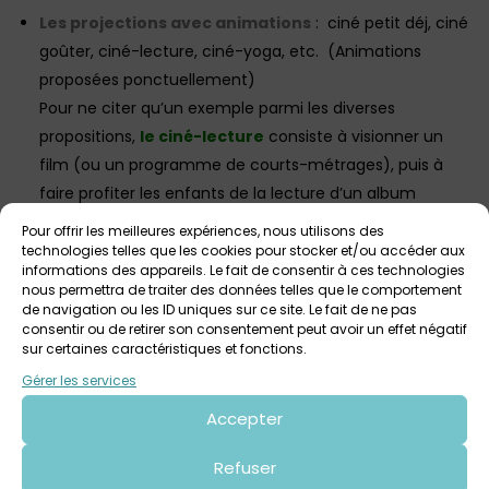
Les projections avec animations
: ciné petit déj, ciné
goûter, ciné-lecture, ciné-yoga, etc. (Animations
proposées ponctuellement)
Pour ne citer qu’un exemple parmi les diverses
propositions,
le ciné-lecture
consiste à visionner un
film (ou un programme de courts-métrages), puis à
faire profiter les enfants de la lecture d’un album
jeunesse. La lecture est assurée par la Médiathèque ou
Pour offrir les meilleures expériences, nous utilisons des
les bénévoles de la maison de retraite
Les Amitiés
technologies telles que les cookies pour stocker et/ou accéder aux
informations des appareils. Le fait de consentir à ces technologies
d’Armor,
de quoi partager de jolis moments entre
nous permettra de traiter des données telles que le comportement
générations mais aussi de quoi susciter l’intérêt des
de navigation ou les ID uniques sur ce site. Le fait de ne pas
consentir ou de retirer son consentement peut avoir un effet négatif
enfants envers la lecture et le Cinéma de qualité !
sur certaines caractéristiques et fonctions.
Les projections jeune public « classiques » :
les
Gérer les services
sorties nationales, les projections pendant les
Accepter
vacances…
Refuser
Bon à savoir
!
En cas de mauvais temps, des